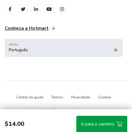
em Belo Horizonte
Conheça a Hotmart
Idioma
Português
Central de ajuda
Termos
Privacidade
Cookies
Hotmart — 2011-2026 © Todos os direitos reservados.
$14.00
Ir para o carrinho