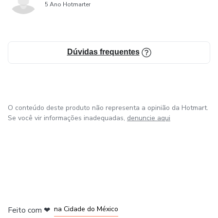
5 Ano Hotmarter
Dúvidas frequentes
O conteúdo deste produto não representa a opinião da Hotmart.
Se você vir informações inadequadas,
denuncie aqui
em Bogotá
em Amsterdam
em Madrid
na Cidade do México
Feito com
❤