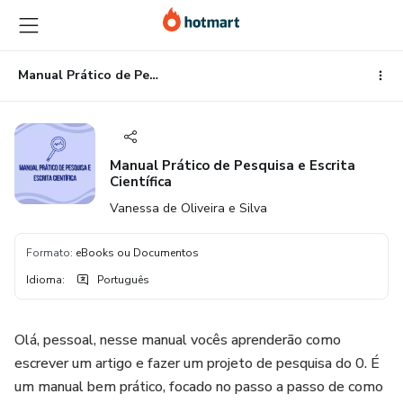
Ir
Ir
Ir
para
para
para
o
o
o
conteúdo
pagamento
rodapé
Manual Prático de Pesquisa e Escrita Científica
principal
Manual Prático de Pesquisa e Escrita
Científica
Vanessa de Oliveira e Silva
Formato
:
eBooks ou Documentos
Idioma
:
Português
Olá, pessoal, nesse manual vocês aprenderão como
escrever um artigo e fazer um projeto de pesquisa do 0. É
um manual bem prático, focado no passo a passo de como