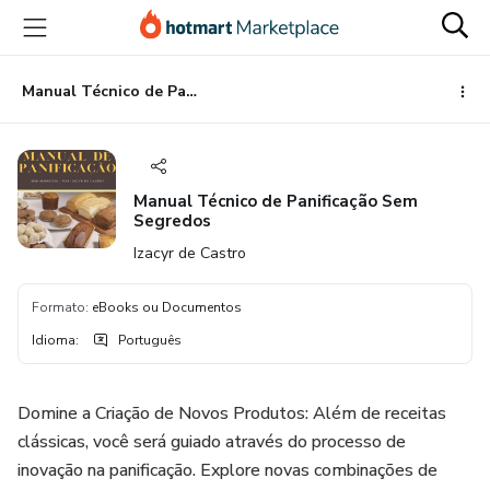
Ir
Ir
Ir
para
para
para
o
o
o
conteúdo
pagamento
rodapé
Manual Técnico de Panificação Sem Segredos
principal
Manual Técnico de Panificação Sem
Segredos
Izacyr de Castro
Formato
:
eBooks ou Documentos
Idioma
:
Português
Domine a Criação de Novos Produtos: Além de receitas
clássicas, você será guiado através do processo de
inovação na panificação. Explore novas combinações de