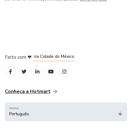
em Bogotá
em Amsterdam
em Madrid
na Cidade do México
Feito com
❤
em Belo Horizonte
Conheça a Hotmart
Idioma
Português