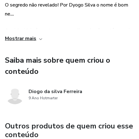
O segredo não revelado! Por Dyogo Silva o nome é bom
ne....
A minha ideia é mostrar que a mulher ela não está nem ai
Mostrar mais
se o cara é feio... pra ela oque importa são 3 pilares
fundamentais...
Saiba mais sobre quem criou o
Se o cara é engraçado
conteúdo
Se tem potencial de futuro
Diogo da silva Ferreira
e principalmente se faz a mulher ter orgasmo...
9 Ano Hotmarter
Então se voce quer saber como eu mudei minha realidade
arrasta pra cima pra mais informações.
Outros produtos de quem criou esse
conteúdo