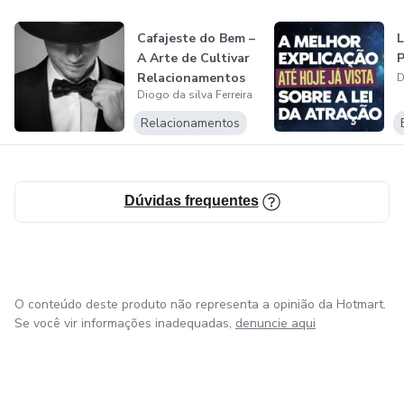
Cafajeste do Bem –
L
A Arte de Cultivar
P
Relacionamentos
D
Diogo da silva Ferreira
Saudáv...
Relacionamentos
Dúvidas frequentes
O conteúdo deste produto não representa a opinião da Hotmart.
Se você vir informações inadequadas,
denuncie aqui