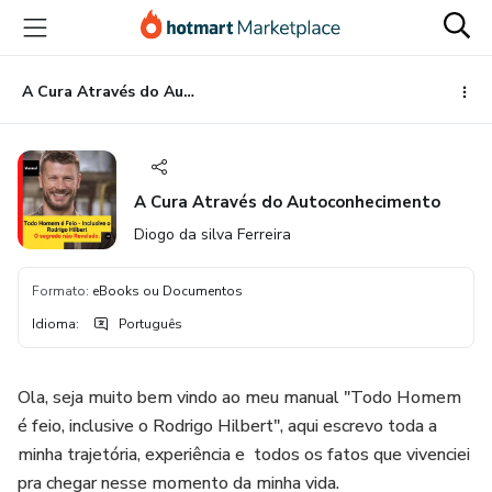
Ir
Ir
Ir
para
para
para
o
o
o
conteúdo
pagamento
rodapé
A Cura Através do Autoconhecimento
principal
A Cura Através do Autoconhecimento
Diogo da silva Ferreira
Formato
:
eBooks ou Documentos
Idioma
:
Português
Ola, seja muito bem vindo ao meu manual "Todo Homem
é feio, inclusive o Rodrigo Hilbert", aqui escrevo toda a
minha trajetória, experiência e todos os fatos que vivenciei
pra chegar nesse momento da minha vida.