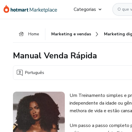
Ir
Ir
Ir
Categorias
para
para
para
o
o
o
conteúdo
pagamento
rodapé
Home
Marketing e vendas
Marketing dig
principal
Manual Venda Rápida
Português
Um Treinamento simples e prá
independente da idade ou gên
melhora de vida e estão cans
Um passo a passo completo p