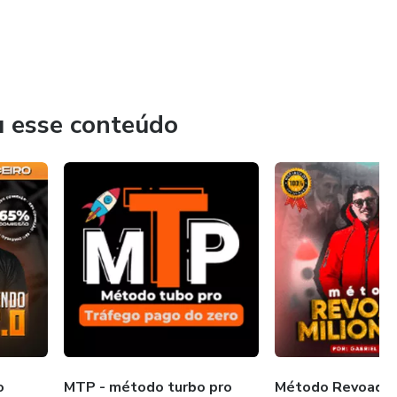
u esse conteúdo
o
MTP - método turbo pro
Método Revoada M