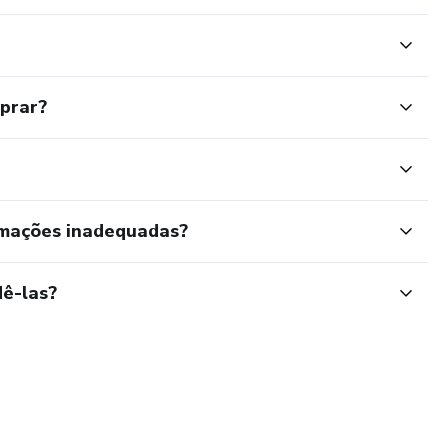
mprar?
rmações inadequadas?
ê-las?