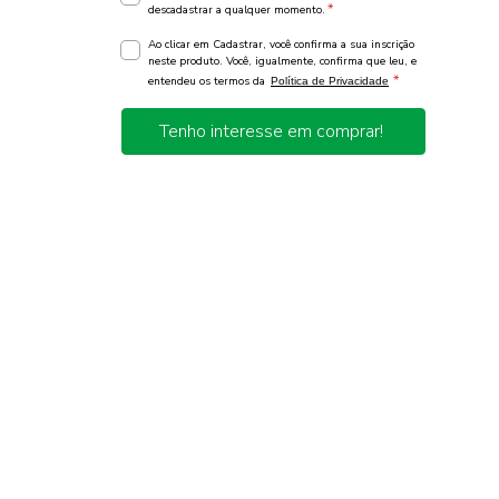
*
descadastrar a qualquer momento.
Ao clicar em Cadastrar, você confirma a sua inscrição
neste produto. Você, igualmente, confirma que leu, e
*
entendeu os termos da
Política de Privacidade
Tenho interesse em comprar!