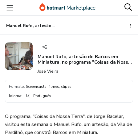
Ir
Ir
Ir
para
para
para
o
o
o
conteúdo
pagamento
rodapé
Manuel Rufo, artesão de Barcos em Miniatura, no programa "Coisas da Nossa Terra"
principal
Manuel Rufo, artesão de Barcos em
Miniatura, no programa "Coisas da Nossa
Terra"
José Vieira
Formato
:
Screencasts, filmes, clipes
Idioma
:
Português
O programa, "Coisas da Nossa Terra", de Jorge Bacelar,
visitou esta semana o Manuel Rufo, um artesão, da Vila de
Pardilhó, que constrói Barcos em Miniatura.