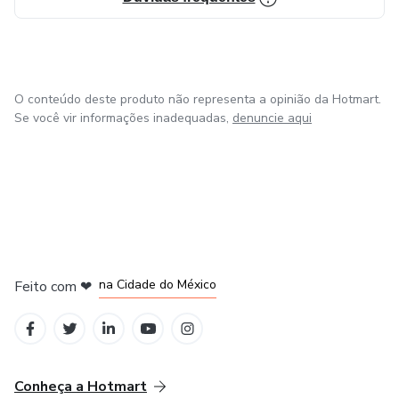
O conteúdo deste produto não representa a opinião da Hotmart.
Se você vir informações inadequadas,
denuncie aqui
na Cidade do México
Feito com
❤
em Belo Horizonte
em Bogotá
em Amsterdam
em Madrid
Conheça a Hotmart