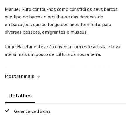
Manuel Rufo contou-nos como constrói os seus barcos,
que tipo de barcos e orgulha-se das dezenas de
embarcações que ao longo dos anos tem feito, para
diversas pessoas, emigrantes e museus.
Jorge Bacelar esteve à conversa com este artista e leva
até si mais um pouco de cultura da nossa terra.
Para a semana, um programa a não perder. Aida Afonso,
Mostrar mais
uma tecedeira de Pardilhó, com 81 anos, ainda fabrica
tapetes tradicionais.
Detalhes
Garantia de 15 dias