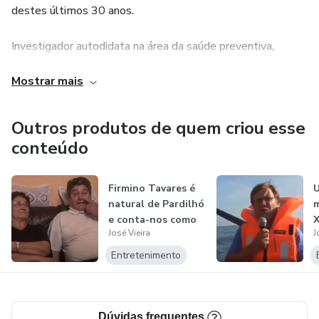
destes últimos 30 anos.
Investigador autodidata na área da saúde preventiva,
escritor de livros infantis e de economia, jornalista de
Mostrar mais
profissão. Muitas vidas numa só que agora fogem para
diversos formatos, no sentido de ajudar quem mais precisa
a alcançar as suas metas.
Outros produtos de quem criou esse
conteúdo
Administrador do Grupo Globais Serviços, com funções
executivas, supervisionando diretamente diversos negócios
Firmino Tavares é
U
em Portugal, Espanha e Brasil.
natural de Pardilhó
m
e conta-nos como
José Vieira
J
emigr...
Entretenimento
Dúvidas frequentes