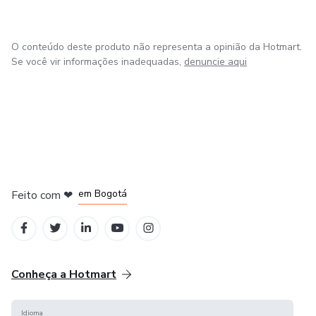
O conteúdo deste produto não representa a opinião da Hotmart.
Se você vir informações inadequadas,
denuncie aqui
em Amsterdam
em Madrid
em Bogotá
Feito com
❤
em Belo Horizonte
na Cidade do México
Conheça a Hotmart
Idioma