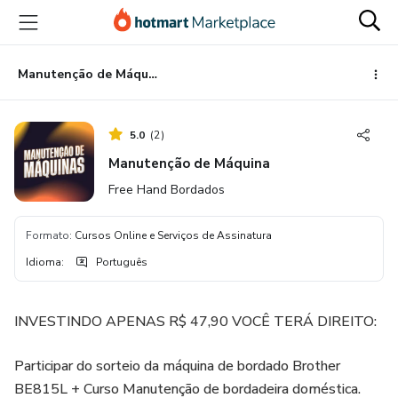
Ir
Ir
Ir
para
para
para
o
o
o
conteúdo
pagamento
rodapé
Manutenção de Máquina
principal
5.0
(
2
)
Manutenção de Máquina
Free Hand Bordados
Formato
:
Cursos Online e Serviços de Assinatura
Idioma
:
Português
INVESTINDO APENAS R$ 47,90 VOCÊ TERÁ DIREITO:
Participar do sorteio da máquina de bordado Brother
BE815L + Curso Manutenção de bordadeira doméstica.