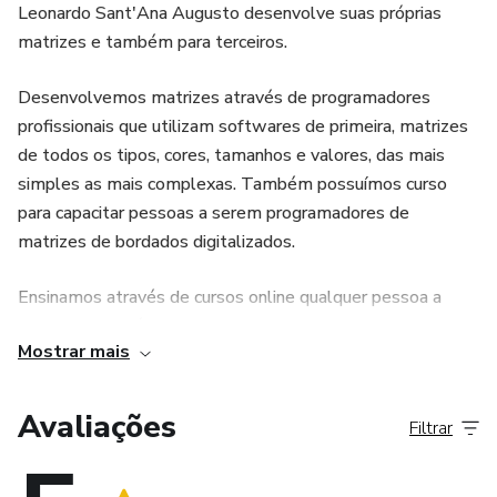
Leonardo Sant'Ana Augusto desenvolve suas próprias
matrizes e também para terceiros.
Desenvolvemos matrizes através de programadores
profissionais que utilizam softwares de primeira, matrizes
de todos os tipos, cores, tamanhos e valores, das mais
simples as mais complexas. Também possuímos curso
para capacitar pessoas a serem programadores de
matrizes de bordados digitalizados.
Ensinamos através de cursos online qualquer pessoa a
criarem suas próprias matrizes de bordados e viver de
Mostrar mais
bordados eletrônicos.
Avaliações
Filtrar