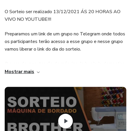
O Sorteio ser realizado 13/12/2021 ÁS 20 HORAS AO
VIVO NO YOUTUBE!!!
Preparamos um link de um grupo no Telegram onde todos
os participantes terão acesso a esse grupo e nesse grupo
vamos liberar o link do dia do sorteio.
O curso de manutenção de máquina de bordado domestica
todas as pessoas terão acesso imediato, assim que você
Mostrar mais
comprar o sorteio você já recebera no seu e-mail link de
acesso ao curso de manutenção de máquina de bordado
domestica.
Esse curso ficará liberado por 6 meses para todos os que
comprarem esse sorteio, independente se você ganhar ou
não o sorteio o curso estará liberado 6 meses para vocês.