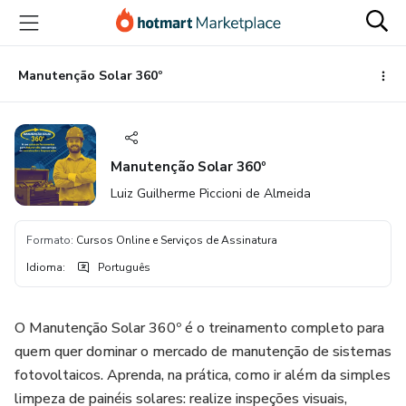
Ir
Ir
Ir
para
para
para
o
o
o
conteúdo
pagamento
rodapé
Manutenção Solar 360º
principal
Manutenção Solar 360º
Luiz Guilherme Piccioni de Almeida
Formato
:
Cursos Online e Serviços de Assinatura
Idioma
:
Português
O Manutenção Solar 360º é o treinamento completo para
quem quer dominar o mercado de manutenção de sistemas
fotovoltaicos. Aprenda, na prática, como ir além da simples
limpeza de painéis solares: realize inspeções visuais,