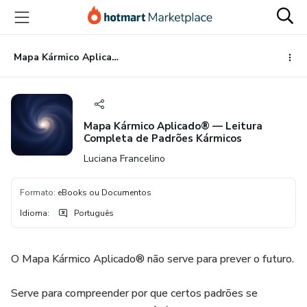
Ir
Ir
Ir
para
para
para
o
o
o
conteúdo
pagamento
rodapé
Mapa Kármico Aplicado® — Leitura Completa de Padrões Kármicos
principal
Mapa Kármico Aplicado® — Leitura
Completa de Padrões Kármicos
Luciana Francelino
Formato
:
eBooks ou Documentos
Idioma
:
Português
O Mapa Kármico Aplicado® não serve para prever o futuro.
Serve para compreender por que certos padrões se