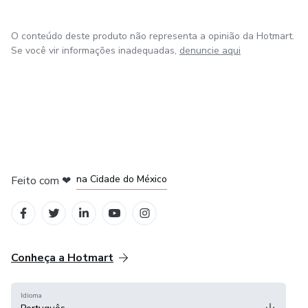
O conteúdo deste produto não representa a opinião da Hotmart.
Se você vir informações inadequadas,
denuncie aqui
em Bogotá
em Amsterdam
em Madrid
na Cidade do México
Feito com
❤
em Belo Horizonte
Conheça a Hotmart
Idioma