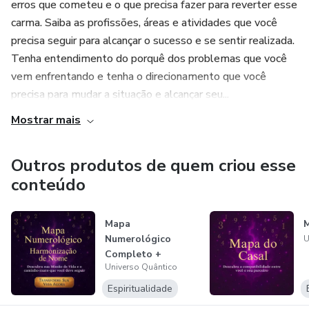
erros que cometeu e o que precisa fazer para reverter esse
carma. Saiba as profissões, áreas e atividades que você
precisa seguir para alcançar o sucesso e se sentir realizada.
Tenha entendimento do porquê dos problemas que você
vem enfrentando e tenha o direcionamento que você
precisa para mudar a situação e alcançar seu...
Mostrar mais
Outros produtos de quem criou esse
conteúdo
Mapa
M
Numerológico
U
Completo +
Universo Quântico
Harmonização de
Nome
Espiritualidade