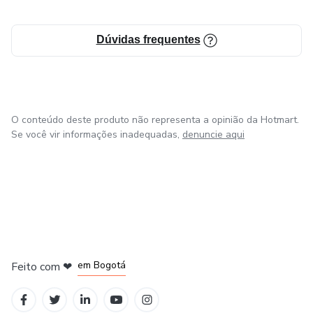
Dúvidas frequentes
O conteúdo deste produto não representa a opinião da Hotmart.
Se você vir informações inadequadas,
denuncie aqui
em Amsterdam
em Madrid
em Bogotá
Feito com
❤
em Belo Horizonte
na Cidade do México