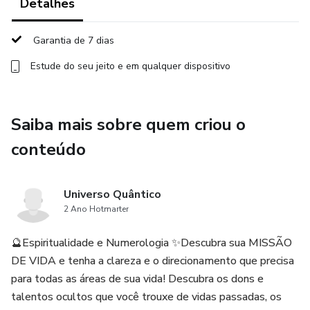
Detalhes
Saber a numerologia da casa ajuda você a:
Garantia de 7 dias
- Escolher um lar alinhado à sua missão
Estude do seu jeito e em qualquer dispositivo
- Entender os ciclos e acontecimentos que se repetem em
determinado lugar
Saiba mais sobre quem criou o
conteúdo
- Fazer harmonizações energéticas (como incluir uma letra
no número da casa ou ajustar elementos decorativos) para
equilibrar as vibrações.
Universo Quântico
2 Ano Hotmarter
🔮Espiritualidade e Numerologia ✨Descubra sua MISSÃO
DE VIDA e tenha a clareza e o direcionamento que precisa
para todas as áreas de sua vida! Descubra os dons e
talentos ocultos que você trouxe de vidas passadas, os