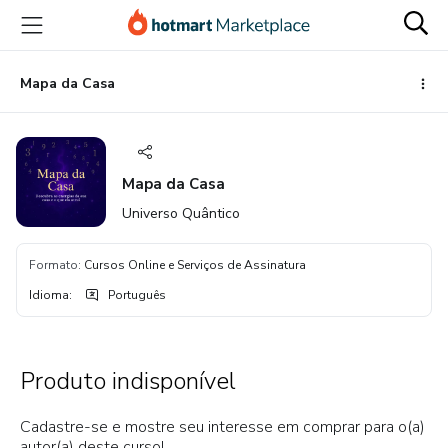
Ir
Ir
Ir
para
para
para
o
o
o
conteúdo
pagamento
rodapé
Mapa da Casa
principal
Mapa da Casa
Universo Quântico
Formato
:
Cursos Online e Serviços de Assinatura
Idioma
:
Português
Produto indisponível
Cadastre-se e mostre seu interesse em comprar para o(a)
autor(a) deste curso!