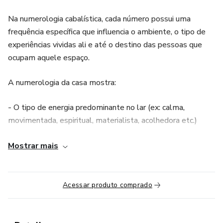
Na numerologia cabalística, cada número possui uma
frequência específica que influencia o ambiente, o tipo de
experiências vividas ali e até o destino das pessoas que
ocupam aquele espaço.
A numerologia da casa mostra:
- O tipo de energia predominante no lar (ex: calma,
movimentada, espiritual, materialista, acolhedora etc.)
- Se o número do endereço está em harmonia ou em
Mostrar mais
conflito com a energia dos moradores
- Os desafios e oportunidades que o local pode trazer
Acessar produto comprado
- E como harmonizar essa vibração para que o espaço atraia
prosperidade, equilíbrio e proteção.