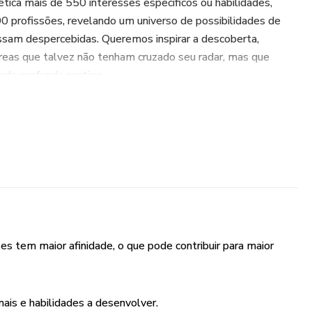
ica mais de 550 interesses específicos ou habilidades,
0 profissões, revelando um universo de possibilidades de
ssam despercebidas. Queremos inspirar a descoberta,
áreas que talvez não tenham cruzado seu radar, mas que
ade profunda contigo.
ce especialmente quando combinado com a leitura e os
o ebook “Aprimore-se! Caminhos para o Desenvolvimento
es tem maior afinidade, o que pode contribuir para maior
nais e habilidades a desenvolver.