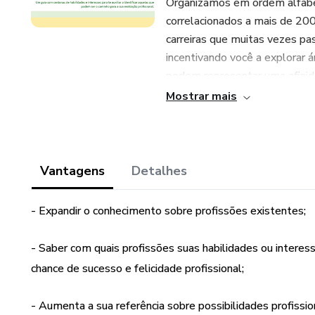
Organizamos em ordem alfabét
correlacionados a mais de 200
carreiras que muitas vezes pa
incentivando você a explorar 
podem representar uma afinid
Mostrar mais
A relevância desse mapa cres
exercícios propostos no noss
Pessoal e Profissional”.
Vantagens
Detalhes
- Expandir o conhecimento sobre profissões existentes;
- Saber com quais profissões suas habilidades ou interess
chance de sucesso e felicidade profissional;
- Aumenta a sua referência sobre possibilidades profissio