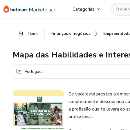
Ir
Ir
Ir
Categorias
para
para
para
o
o
o
conteúdo
pagamento
rodapé
Home
Finanças e negócios
Empreendedo
principal
Mapa das Habilidades e Interes
Português
Se você está prestes a embar
simplesmente descobrindo sua 
a profissão que te levará ao s
profissional.