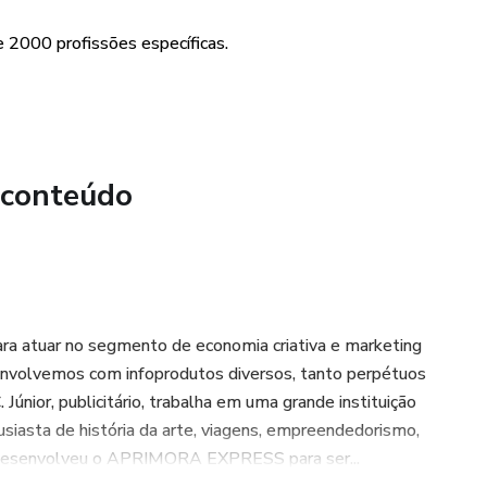
e 2000 profissões específicas.
 conteúdo
a atuar no segmento de economia criativa e marketing
esenvolvemos com infoprodutos diversos, tanto perpétuos
únior, publicitário, trabalha em uma grande instituição
usiasta de história da arte, viagens, empreendedorismo,
l. Desenvolveu o APRIMORA EXPRESS para ser...