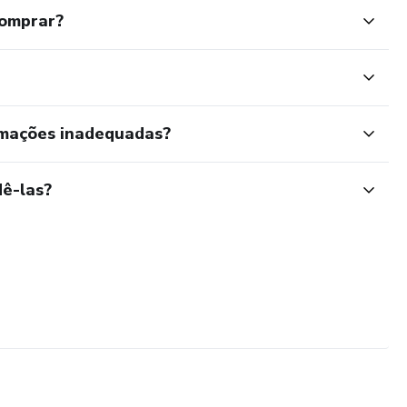
comprar?
rmações inadequadas?
ê-las?