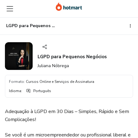
Ir
Ir
Ir
para
para
para
o
o
o
conteúdo
pagamento
rodapé
LGPD para Pequenos Negócios
principal
LGPD para Pequenos Negócios
Juliana Nóbrega
Formato
:
Cursos Online e Serviços de Assinatura
Idioma
:
Português
Adequação à LGPD em 30 Dias – Simples, Rápido e Sem
Complicações!
Se você é um microempreendedor ou profissional liberal e