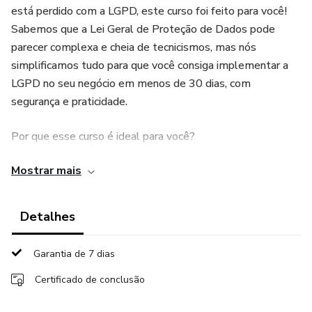
está perdido com a LGPD, este curso foi feito para você!
Sabemos que a Lei Geral de Proteção de Dados pode
parecer complexa e cheia de tecnicismos, mas nós
simplificamos tudo para que você consiga implementar a
LGPD no seu negócio em menos de 30 dias, com
segurança e praticidade.
Por que esse curso é ideal para você?
Mostrar mais
> Rapidez e Eficiência: Adeque sua empresa em menos de
1 mês com módulos claros e objetivos.
Detalhes
> Ferramentas Prontas: Modelos de contratos, políticas
de privacidade e termos de consentimento que você pode
Garantia de 7 dias
aplicar imediatamente.
Certificado de conclusão
> Atualizações Futuras: Fique sempre em conformidade