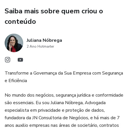
com novas regulamentações da LGPD, com atualizações
contínuas do curso.
Saiba mais sobre quem criou o
conteúdo
> Suporte Exclusivo: Tire suas dúvidas com nosso suporte
via WhatsApp e tenha orientação em cada passo da
jornada.
Juliana Nóbrega
2 Ano Hotmarter
Resolva suas maiores dores:
> Evite as pesadas multas da LGPD e proteja seu negócio
Transforme a Governança da Sua Empresa com Segurança
de forma rápida.
e Eficiência
> Aplique a lei sem complicações, com o apoio de
No mundo dos negócios, segurança jurídica e conformidade
documentos prontos e orientações práticas.
são essenciais. Eu sou Juliana Nóbrega, Advogada
especialista em privacidade e proteção de dados,
Garantia de 7 Dias: Teste o curso sem risco! Se não ficar
fundadora da JN Consultoria de Negócios, e há mais de 7
satisfeito, você tem 7 dias para solicitar reembolso.
anos auxilio empresas nas áreas de societário, contratos