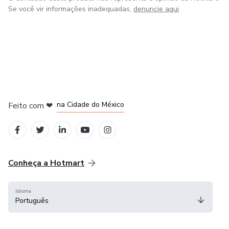
Se você vir informações inadequadas,
denuncie aqui
em Bogotá
em Amsterdam
em Madrid
na Cidade do México
Feito com
❤
em Belo Horizonte
Conheça a Hotmart
Idioma
Português