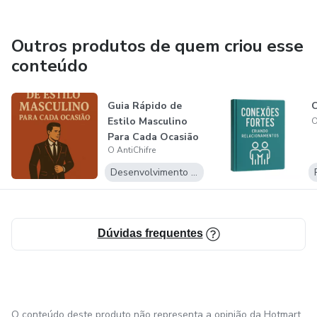
Outros produtos de quem criou esse
conteúdo
Guia Rápido de
C
Estilo Masculino
O
Para Cada Ocasião
O AntiChifre
Desenvolvimento Pessoal
Dúvidas frequentes
O conteúdo deste produto não representa a opinião da Hotmart.