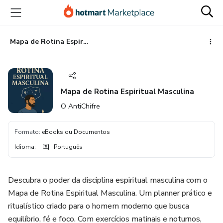
Ir
Ir
Ir
para
para
para
o
o
o
conteúdo
pagamento
rodapé
Mapa de Rotina Espiritual Masculina
principal
Mapa de Rotina Espiritual Masculina
O AntiChifre
Formato
:
eBooks ou Documentos
Idioma
:
Português
Descubra o poder da disciplina espiritual masculina com o
Mapa de Rotina Espiritual Masculina. Um planner prático e
ritualístico criado para o homem moderno que busca
equilíbrio, fé e foco. Com exercícios matinais e noturnos,