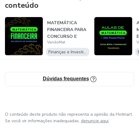
conteúdo
MATEMÁTICA
FINANCEIRA PARA
CONCURSO E
VandoMat
V
PARA O
COTIDIANO
P
Finanças e Investimentos
Dúvidas frequentes
O conteúdo deste produto não representa a opinião da Hotmart.
Se você vir informações inadequadas,
denuncie aqui