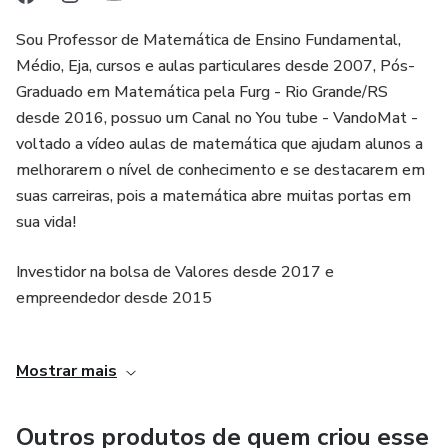
Sou Professor de Matemática de Ensino Fundamental,
Médio, Eja, cursos e aulas particulares desde 2007, Pós-
Graduado em Matemática pela Furg - Rio Grande/RS
desde 2016, possuo um Canal no You tube - VandoMat -
voltado a vídeo aulas de matemática que ajudam alunos a
melhorarem o nível de conhecimento e se destacarem em
suas carreiras, pois a matemática abre muitas portas em
sua vida!
Investidor na bolsa de Valores desde 2017 e
empreendedor desde 2015
E se você quiser um conteúdo ainda mais completo,
Mostrar mais
conheça meus cursos de Matemática, para você aprender
em casa do zero ao avançado, alcançando uma nota alta
em sua prova!
Outros produtos de quem criou esse