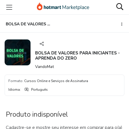
Ir
Ir
Ir
para
para
para
o
o
o
conteúdo
pagamento
rodapé
BOLSA DE VALORES PARA INICIANTES - APRENDA DO ZERO
principal
BOLSA DE VALORES PARA INICIANTES -
APRENDA DO ZERO
VandoMat
Formato
:
Cursos Online e Serviços de Assinatura
Idioma
:
Português
Produto indisponível
Cadastre-se e mostre seu interesse em comprar para o(a)