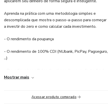
aplicarem seu dinheiro de forma segura e inteligente.
Aprenda na prática com uma metodologia simples e
descomplicada que mostra o passo-a-passo para começar
a investir do zero e como calcular cada investimento.
- O rendimento da poupança
- O rendimento de 100% CDI (NUbank, PicPay, Pagseguro,
...)
- O rendimento na Bolsa de valores (tesouro direto, fundo
imobiliário, ações, ...)
Mostrar mais
e muito mais
Acessar produto comprado