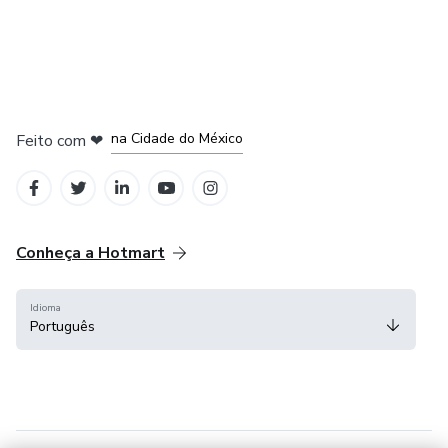
em Bogotá
em Amsterdam
em Madrid
na Cidade do México
Feito com
❤
em Belo Horizonte
Conheça a Hotmart
Idioma
Português