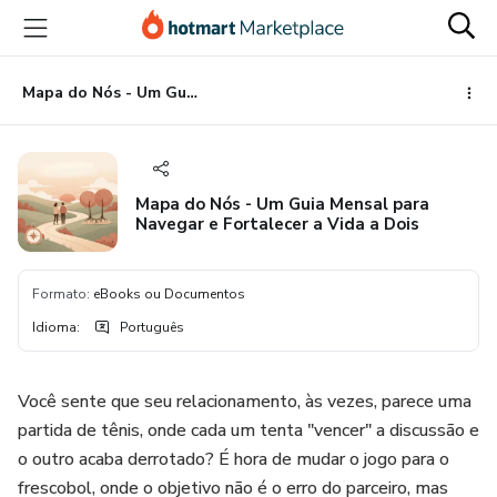
Ir
Ir
Ir
para
para
para
o
o
o
conteúdo
pagamento
rodapé
Mapa do Nós - Um Guia Mensal para Navegar e Fortalecer a Vida a Dois
principal
Mapa do Nós - Um Guia Mensal para
Navegar e Fortalecer a Vida a Dois
Formato
:
eBooks ou Documentos
Idioma
:
Português
Você sente que seu relacionamento, às vezes, parece uma
partida de tênis, onde cada um tenta "vencer" a discussão e
o outro acaba derrotado? É hora de mudar o jogo para o
frescobol, onde o objetivo não é o erro do parceiro, mas