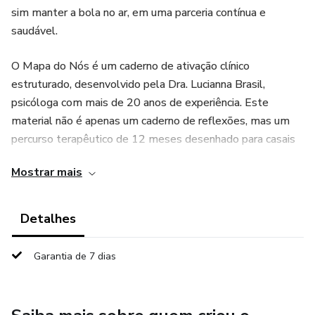
sim manter a bola no ar, em uma parceria contínua e
saudável.
O Mapa do Nós é um caderno de ativação clínico
estruturado, desenvolvido pela Dra. Lucianna Brasil,
psicóloga com mais de 20 anos de experiência. Este
material não é apenas um caderno de reflexões, mas um
percurso terapêutico de 12 meses desenhado para casais
que desejam sair do "piloto automático" e construir uma
Mostrar mais
conexão profunda e duradoura.
Fundamentado no que há de mais moderno na Terapia
Detalhes
Cognitivo-Comportamental (TCC) e no renomado Método
Gottman, o ebook oferece ferramentas práticas para
Garantia de 7 dias
transformar insights emocionais em atitudes reais.
Além do guia principal, você receberá o Caderno de