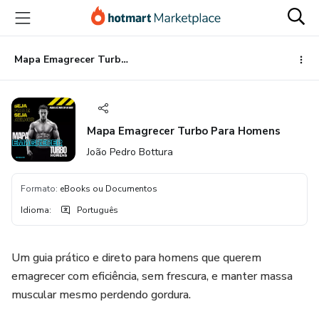
Ir
Ir
Ir
para
para
para
o
o
o
conteúdo
pagamento
rodapé
Mapa Emagrecer Turbo Para Homens
principal
Mapa Emagrecer Turbo Para Homens
João Pedro Bottura
Formato
:
eBooks ou Documentos
Idioma
:
Português
Um guia prático e direto para homens que querem
emagrecer com eficiência, sem frescura, e manter massa
muscular mesmo perdendo gordura.