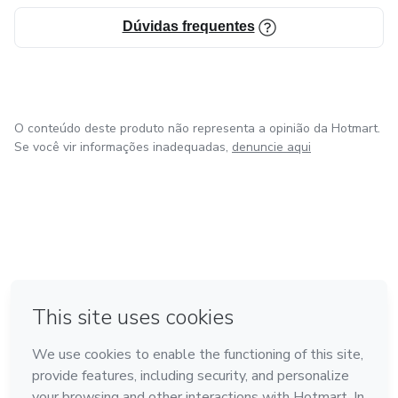
Dúvidas frequentes
O conteúdo deste produto não representa a opinião da Hotmart.
Se você vir informações inadequadas,
denuncie aqui
em Bogotá
em Amsterdam
em Madrid
na Cidade do México
Feito com
❤
em Belo Horizonte