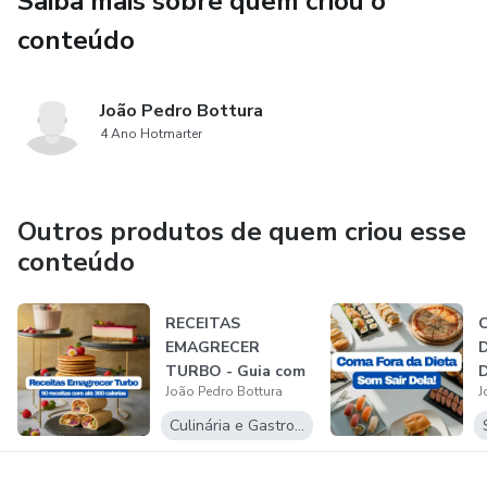
Saiba mais sobre quem criou o
conteúdo
• Álcool;
• Dicas objetivas sobre suplementos, refrigerante zero e
João Pedro Bottura
alimentação real.
4 Ano Hotmarter
Tudo isso em um material direto, aplicável e pensado para
você que almeja uma ótima qualidade de vida, estética em
Outros produtos de quem criou esse
dia junto de uma grande auto confiança.
conteúdo
RECEITAS
EMAGRECER
D
TURBO - Guia com
D
João Pedro Bottura
J
50 Receitas
Proteicas At...
Culinária e Gastronomia