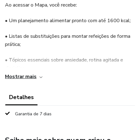
Ao acessar o Mapa, você recebe:
• Um planejamento alimentar pronto com até 1600 kcal;
• Listas de substituições para montar refeições de forma
prática;
• Tópicos essenciais sobre ansiedade, rotina agitada e
disciplina;
Mostrar mais
• Orientações sobre refeição livre, estratégia e equilíbrio;
Detalhes
• Explicações sobre sono, estresse e como isso afeta seus
resultados;
Garantia de 7 dias
• Musculação e atividade cardiovascular;
• Testosterona 1 e 2;