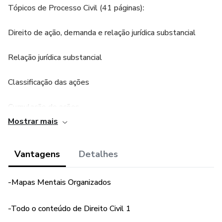
Tópicos de Processo Civil (41 páginas):
Direito de ação, demanda e relação jurídica substancial
Relação jurídica substancial
Classificação das ações
Cumulação de ações
Mostrar mais
Elementos da ação
Vantagens
Detalhes
Pressupostos processuais subjetivos e objetivos
Legitimidade
-Mapas Mentais Organizados
Interesse de agir
-Todo o conteúdo de Direito Civil 1