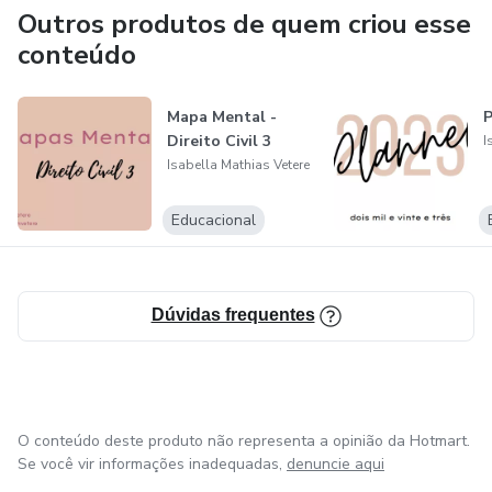
Outros produtos de quem criou esse
Incidente de desconsideração da personalidade jurídica
conteúdo
Advocacia pública
Mapa Mental -
P
Auxiliares da Justiça
Direito Civil 3
I
Isabella Mathias Vetere
Defensoria Pública
Educacional
Mediadores e conciliadores
Ministério Público
Dúvidas frequentes
Atos, fatos e negócios jurídicos processuais
Prazos dos atos processuais
O conteúdo deste produto não representa a opinião da Hotmart.
Tempo e lugar dos atos processuais
Se você vir informações inadequadas,
denuncie aqui