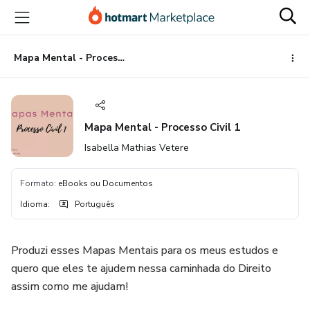
Ir
Ir
Ir
para
para
para
o
o
o
conteúdo
pagamento
rodapé
Mapa Mental - Processo Civil 1
principal
Mapa Mental - Processo Civil 1
Isabella Mathias Vetere
Formato
:
eBooks ou Documentos
Idioma
:
Português
Produzi esses Mapas Mentais para os meus estudos e
quero que eles te ajudem nessa caminhada do Direito
assim como me ajudam!