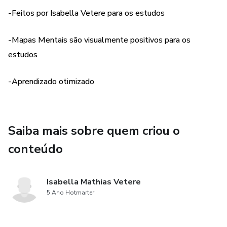
Partes e procuradores
-Feitos por Isabella Vetere para os estudos
Despesas, honorários e gratuidade
-Mapas Mentais são visualmente positivos para os
estudos
Litisconsórcio
-Aprendizado otimizado
Sucessão processual
Assistência processual
Saiba mais sobre quem criou o
Intervenção de terceiros
conteúdo
Chamamento ao processo
Isabella Mathias Vetere
Denunciação à lide
5 Ano Hotmarter
Amicus Curiae