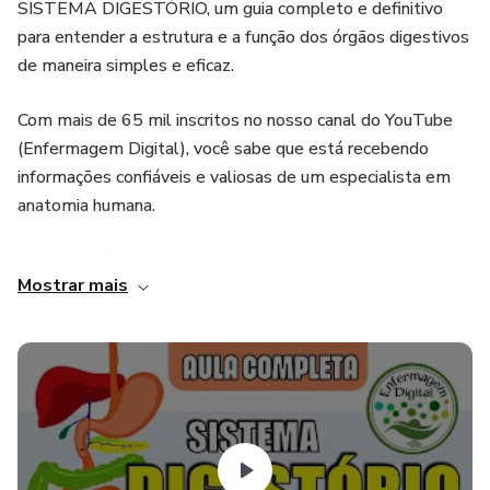
SISTEMA DIGESTÓRIO, um guia completo e definitivo
para entender a estrutura e a função dos órgãos digestivos
de maneira simples e eficaz.
Com mais de 65 mil inscritos no nosso canal do YouTube
(Enfermagem Digital), você sabe que está recebendo
informações confiáveis e valiosas de um especialista em
anatomia humana.
Por que você precisa deste mapa mental?
Mostrar mais
Compreensão Abrangente: Explore todas as nuances das
funções dos órgãos digestivos, incluindo sua anatomia,
fisiologia e processos de digestão e absorção. Nada fica de
fora!
Fácil de Entender: Utilizando um formato visualmente
estimulante, este mapa mental transforma conceitos