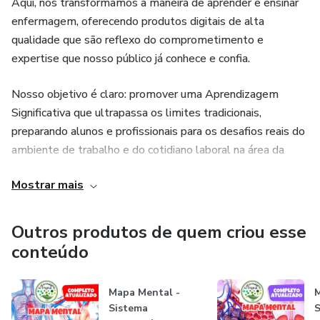
Aqui, nós transformamos a maneira de aprender e ensinar
enfermagem, oferecendo produtos digitais de alta
qualidade que são reflexo do comprometimento e
expertise que nosso público já conhece e confia.
Nosso objetivo é claro: promover uma Aprendizagem
Significativa que ultrapassa os limites tradicionais,
preparando alunos e profissionais para os desafios reais do
ambiente de trabalho e do cotidiano laboral na área da
saúde. Com uma metodologia inovadora, focamos na
Mostrar mais
aplicabilidade do conhecimento, garantindo que cada
conceito aprendido seja não apenas entendido, mas
efetivamente aplicado, promovendo assim um impacto
Outros produtos de quem criou esse
real na vida profissional de nossos alunos.
conteúdo
O que Oferecemos?
Mapa Mental -
M
Sistema
S
Cursos Online: Conteúdos do básico ao avançado, com