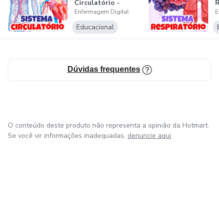
Circulatório -
R
flexibilidade total de aprendizado.
Enfermagem Digital
E
Enfermagem
Digital
D
Educacional
E-books: Guias práticos e manuais de procedimentos
essenciais.
Webinars: Sessões interativas com especialistas.
Dúvidas frequentes
Mentorias: Acompanhamento personalizado para seu
desenvolvimento profissional.
O conteúdo deste produto não representa a opinião da Hotmart.
Por Que Nos Escolher?
Se você vir informações inadequadas,
denuncie aqui
Qualidade e Confiança: Produtos criados por especialistas
com vasta experiência.
Aprendizado Prático: Preparamos você para aplicar o
conhecimento na prática, com impacto direto em sua
em Bogotá
em Amsterdam
em Madrid