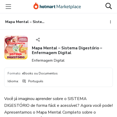
Ir
Ir
Ir
para
para
para
o
o
o
conteúdo
pagamento
rodapé
Mapa Mental – Sistema Digestório – Enfermagem Digital
principal
Mapa Mental – Sistema Digestório –
Enfermagem Digital
Enfermagem Digital
Formato
:
eBooks ou Documentos
Idioma
:
Português
Você já imaginou aprender sobre o SISTEMA
DIGESTÓRIO de forma fácil e acessível? Agora você pode!
Apresentamos o Mapa Mental Completo sobre o