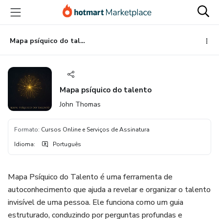
Ir
Ir
Ir
para
para
para
o
o
o
conteúdo
pagamento
rodapé
Mapa psíquico do talento
principal
Mapa psíquico do talento
John Thomas
Formato
:
Cursos Online e Serviços de Assinatura
Idioma
:
Português
Mapa Psíquico do Talento é uma ferramenta de
autoconhecimento que ajuda a revelar e organizar o talento
invisível de uma pessoa. Ele funciona como um guia
estruturado, conduzindo por perguntas profundas e