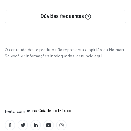
Dúvidas frequentes
O conteúdo deste produto não representa a opinião da Hotmart.
Se você vir informações inadequadas,
denuncie aqui
em Bogotá
em Amsterdam
em Madrid
na Cidade do México
Feito com
❤
em Belo Horizonte