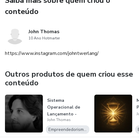
Saiba mais sobre quem criou o
conteúdo
John Thomas
10 Ano Hotmarter
https://www.instagram.com/johntwerlang/
Outros produtos de quem criou esse
conteúdo
Sistema
M
Operacional de
P
Lançamento -
J
John Thomas
Assinatura
Empreendedorismo Digital