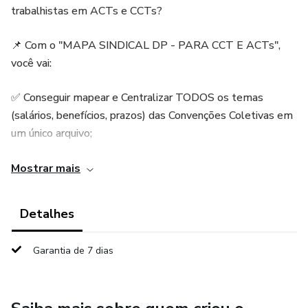
trabalhistas em ACTs e CCTs?
📌 Com o "MAPA SINDICAL DP - PARA CCT E ACTs",
você vai:
✅ Conseguir mapear e Centralizar TODOS os temas
(salários, benefícios, prazos) das Convenções Coletivas em
um único arquivo;
✅ Consultar e validar rapidamente as regras aplicáveis à
Mostrar mais
sua folha de pagamento e benefícios;
Detalhes
✅ Evitar erros que podem gerar multas e reclamações
trabalhistas;
Garantia de 7 dias
✅ Tomar decisões estratégicas com informações sindicais
sempre atualizadas pelo responsável.