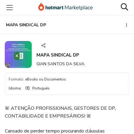
Ir
Ir
Ir
para
para
para
o
o
o
conteúdo
pagamento
rodapé
MAPA SINDICAL DP
principal
MAPA SINDICAL DP
GIAN SANTOS DA SILVA
Formato
:
eBooks ou Documentos
Idioma
:
Português
🚨 ATENÇÃO PROFISSIONAIS, GESTORES DE DP,
CONTABILIDADE E EMPRESÁRIOS! 🚨
Cansado de perder tempo procurando cláusulas