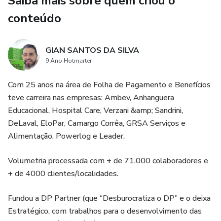
Saiba mais sobre quem criou o
🔥 Chega de perder horas fuçando documentos!
conteúdo
🔥 Tenha todas as regras sindicais organizadas e acessíveis
em minutos!
GIAN SANTOS DA SILVA
9 Ano Hotmarter
👉 Garanta AGORA seu MAPA SINDICAL e simplifique
Com 25 anos na área de Folha de Pagamento e Benefícios
sua gestão trabalhista! 👈
teve carreira nas empresas: Ambev, Anhanguera
Educacional, Hospital Care, Verzani &amp; Sandrini,
DeLaval, EloPar, Camargo Corrêa, GRSA Serviços e
Alimentação, Powerlog e Leader.
Volumetria processada com + de 71.000 colaboradores e
+ de 4000 clientes/localidades.
Fundou a DP Partner (que “Desburocratiza o DP” e o deixa
Estratégico, com trabalhos para o desenvolvimento das