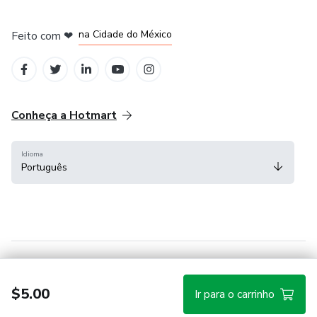
em Bogotá
em Amsterdam
em Madrid
na Cidade do México
Feito com
❤
em Belo Horizonte
Conheça a Hotmart
Idioma
Português
Central de ajuda
Termos
Privacidade
Cookies
$5.00
Ir para o carrinho
Hotmart — 2011-2026 © Todos os direitos reservados.