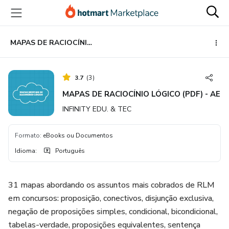
Ir
Ir
Ir
para
para
para
o
o
o
conteúdo
pagamento
rodapé
MAPAS DE RACIOCÍNIO LÓGICO (PDF) - AE
principal
3.7
(
3
)
MAPAS DE RACIOCÍNIO LÓGICO (PDF) - AE
INFINITY EDU. & TEC
Formato
:
eBooks ou Documentos
Idioma
:
Português
31 mapas abordando os assuntos mais cobrados de RLM
em concursos: proposição, conectivos, disjunção exclusiva,
negação de proposições simples, condicional, bicondicional,
tabelas-verdade, proposições equivalentes, sentença