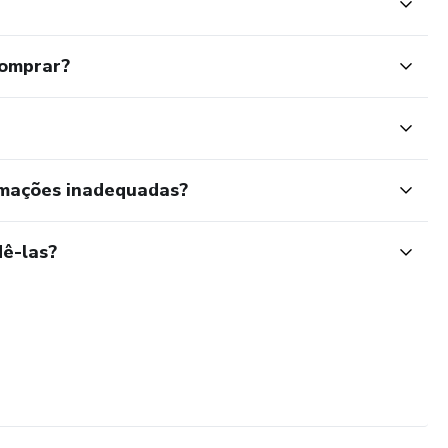
comprar?
rmações inadequadas?
ê-las?