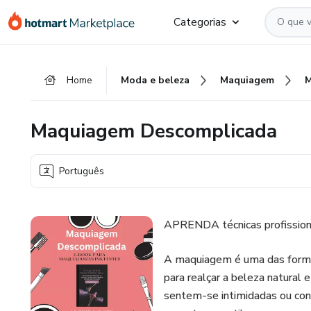
Ir
Ir
Ir
Categorias
para
para
para
o
o
o
conteúdo
pagamento
rodapé
Home
Moda e beleza
Maquiagem
principal
Maquiagem Descomplicada
Português
APRENDA técnicas profissionai
A maquiagem é uma das forma
para realçar a beleza natural
sentem-se intimidadas ou conf