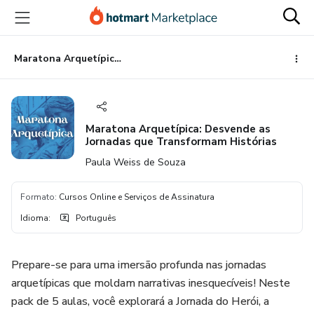
Ir
Ir
Ir
para
para
para
o
o
o
conteúdo
pagamento
rodapé
Maratona Arquetípica: Desvende as Jornadas que Transformam Histórias
principal
Maratona Arquetípica: Desvende as
Jornadas que Transformam Histórias
Paula Weiss de Souza
Formato
:
Cursos Online e Serviços de Assinatura
Idioma
:
Português
Prepare-se para uma imersão profunda nas jornadas
arquetípicas que moldam narrativas inesquecíveis! Neste
pack de 5 aulas, você explorará a Jornada do Herói, a