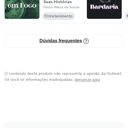
Suas Histórias
Paula Weiss de Souza
Entretenimento
Dúvidas frequentes
O conteúdo deste produto não representa a opinião da Hotmart.
Se você vir informações inadequadas,
denuncie aqui
em Amsterdam
em Madrid