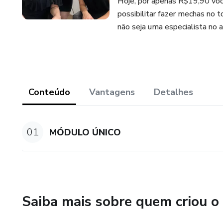
Hoje, por apenas R$19,90 voc
possibilitar fazer mechas no
não seja uma especialista no a
Conteúdo
Vantagens
Detalhes
01
MÓDULO ÚNICO
Saiba mais sobre quem criou o