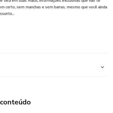
ê terá em suas mãos, informações exclusivas que vão te
 tom certo, sem manchas e sem barras, mesmo que você ainda
ssunto...
 conteúdo