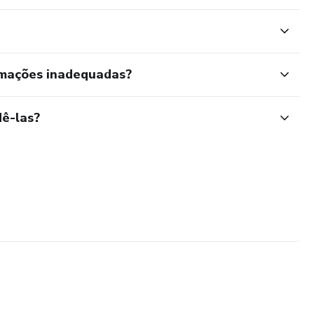
rmações inadequadas?
ê-las?