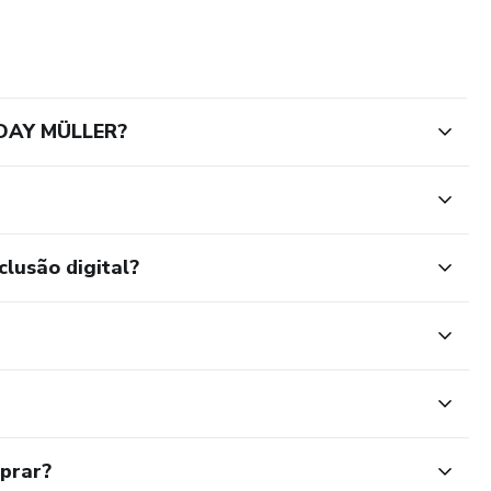
DAY MÜLLER?
clusão digital?
mprar?