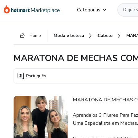
Ir
Ir
Ir
Categorias
para
para
para
o
o
o
conteúdo
pagamento
rodapé
Home
Moda e beleza
Cabelo
principal
MARATONA DE MECHAS COM
Português
MARATONA DE MECHAS C
Aprenda os 3 Pilares Para F
Uma Especialista em Mechas.