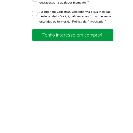
*
descadastrar a qualquer momento.
Ao clicar em Cadastrar, você confirma a sua inscrição
neste produto. Você, igualmente, confirma que leu, e
*
entendeu os termos da
Política de Privacidade
Tenho interesse em comprar!