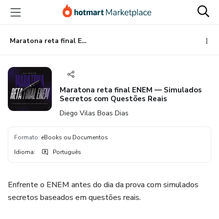
Ir
Ir
Ir
para
para
para
o
o
o
conteúdo
pagamento
rodapé
Maratona reta final ENEM — Simulados Secretos com Questões Reais
principal
Maratona reta final ENEM — Simulados
Secretos com Questões Reais
Diego Vilas Boas Dias
Formato
:
eBooks ou Documentos
Idioma
:
Português
Enfrente o ENEM antes do dia da prova com simulados
secretos baseados em questões reais.