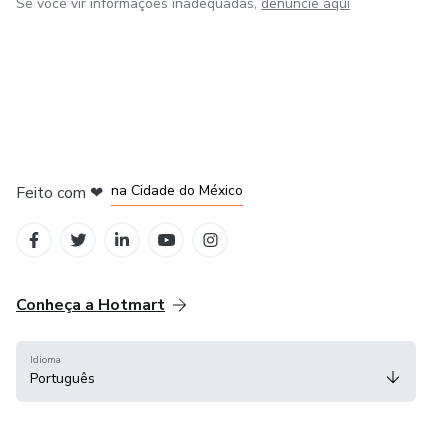
Se você vir informações inadequadas,
denuncie aqui
em Bogotá
em Amsterdam
em Madrid
na Cidade do México
Feito com
❤
em Belo Horizonte
Conheça a Hotmart
Idioma
Português