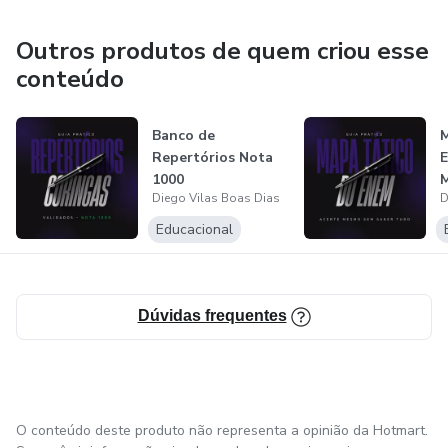
Outros produtos de quem criou esse
conteúdo
Banco de
M
Repertórios Nota
1000
Diego Vilas Boas Dias
D
Educacional
Dúvidas frequentes
O conteúdo deste produto não representa a opinião da Hotmart.