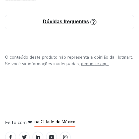
Dúvidas frequentes
O conteúdo deste produto não representa a opinião da Hotmart.
Se você vir informações inadequadas,
denuncie aqui
em Bogotá
em Amsterdam
em Madrid
na Cidade do México
Feito com
❤
em Belo Horizonte