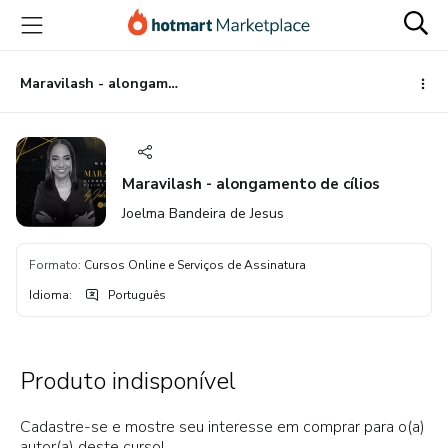
Ir
Ir
Ir
para
para
para
o
o
o
conteúdo
pagamento
rodapé
Maravilash - alongamento de cílios
principal
Maravilash - alongamento de cílios
Joelma Bandeira de Jesus
Formato
:
Cursos Online e Serviços de Assinatura
Idioma
:
Português
Produto indisponível
Cadastre-se e mostre seu interesse em comprar para o(a)
autor(a) deste curso!