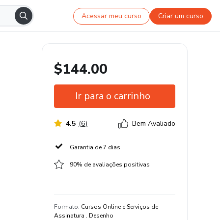
Acessar meu curso
Criar um curso
$144.00
Ir para o carrinho
4.5
(
6
)
Bem Avaliado
Garantia de 7 dias
90% de avaliações positivas
Formato
:
Cursos Online e Serviços de
Assinatura . Desenho