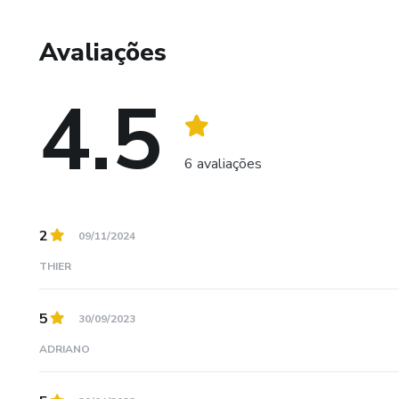
Não me importo de contar tudo o que aprendi. Ensino sem
Avaliações
Quero continuar a ensinar enquanto tiver forças e lucidez.
4.5
6 avaliações
2
09/11/2024
THIER
5
30/09/2023
ADRIANO