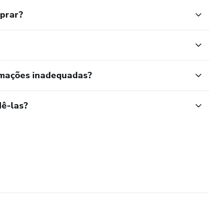
mprar?
rmações inadequadas?
ê-las?