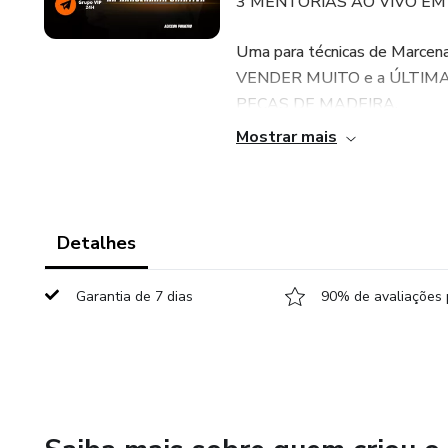
3 MENTORIAS AO VIVO EM 
Uma para técnicas de Marcena
VENDER MUITO e a ÚLTIM
PEÇAS DE MADEIRA.
Mostrar mais
Aproveite os diversos mód
PROJETOS na PRÁTICA e um su
Além de tudo isso você ter
Detalhes
conversar, aprender e fazer a
Garantia de 7 dias
90% de avaliações 