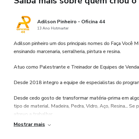
Saiba mais sobre quem criou o
Adilson Pinheiro - Oficina 44
13 Ano Hotmarter
Adilson pinheiro um dos principais nomes do Faça Você 
ensinando marcenaria, serralheria, pintura e resina.
Atuo como Palestrante e Treinador de Equipes de Venda
Desde 2018 integro a equipe de especialistas do progr
Desde cedo gosto de transformar matéria-prima em algo 
tipo de material. Madeira, Pedra, Vidro, Aço, Resina... S
atrevo a trabalhar.
Mostrar mais
Com o passar dos anos descobri minha verdadeira vocação