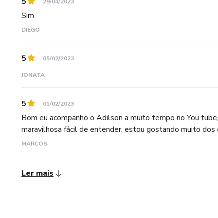
5
29/04/2023
Sim
DIEGO
5
05/02/2023
JONATA
5
01/02/2023
Bom eu acompanho o Adilson a muito tempo no You tube, e
maravilhosa fácil de entender, estou gostando muito dos c
MARCOS
Ler mais