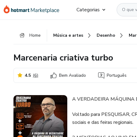
Ir
Ir
Ir
Categorias
para
para
para
o
o
o
conteúdo
pagamento
rodapé
Home
Música e artes
Desenho
principal
Marcenaria criativa turbo
4.5
(
6
)
Bem Avaliado
Português
A VERDADEIRA MÁQUINA 
Voltado para PESQUISAR, C
sociais e das feiras regionais.