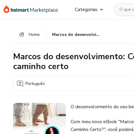
Ir
Ir
Ir
Categorias
para
para
para
o
o
o
conteúdo
pagamento
rodapé
Home
Marcos do desenvolvimento: Como saber se seu filho está no caminho certo
principal
Marcos do desenvolvimento: Co
caminho certo
Português
O desenvolvimento do seu beb
Com meu novo eBook "Marcos
Caminho Certo?", você poderá 