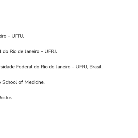
iro – UFRJ.
 do Rio de Janeiro – UFRJ.
sidade Federal do Rio de Janeiro – UFRJ, Brasil.
y School of Medicine.
Unidos
enito - LÍDER de audiência
 os pais – Lançamento 2017 – Editora Planeta