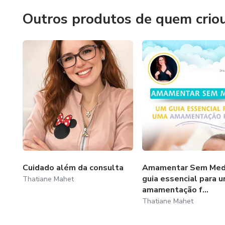
Subcoordenadora da revisão e atualização do Livro A Vid
Outros produtos de quem crio
Coordenadora Senior da Revista Pediatrics in Review – A
Cuidado além da consulta
Amamentar Sem Med
guia essencial para 
Thatiane Mahet
amamentação f...
Thatiane Mahet