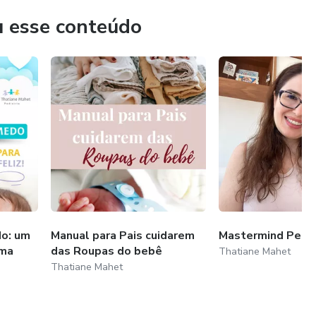
a do Bebê – Rinaldo de Lamare – 2014.
u esse conteúdo
merican Academy of Pediatrics.
o: um
Manual para Pais cuidarem
Mastermind Pedia
uma
das Roupas do bebê
Thatiane Mahet
Thatiane Mahet