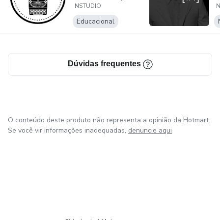
NSTUDIO
N
Escritores e
Roteiris...
Educacional
Dúvidas frequentes
O conteúdo deste produto não representa a opinião da Hotmart.
Se você vir informações inadequadas,
denuncie aqui
em Bogotá
em Amsterdam
em Madrid