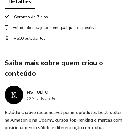
Detalhes
3) Venda sem pressão.
Garantia de 7 dias
Em outras palavras, seguindo esse método você será
Estude do seu jeito e em qualquer dispositivo
capaz de...
+600 estudantes
𑇐 Ser visto como único pelo mercado e valer mais que a
concorrência.
Saiba mais sobre quem criou o
𑇐 Ter pessoas interessadas no que você faz te procurando
conteúdo
todos os dias.
𑇐 Ver essas pessoas tomarem a iniciativa e pedirem pelos
NSTUDIO
seus serviços ou produtos.
10 Ano Hotmarter
Preserve sua introversão e prospere com o Marketing
Estúdio criativo responsável por infoprodutos best-seller
Introvertido.
na Amazon e na Udemy, cursos top-ranking e marcas com
posicionamento sólido e diferenciação contextual.