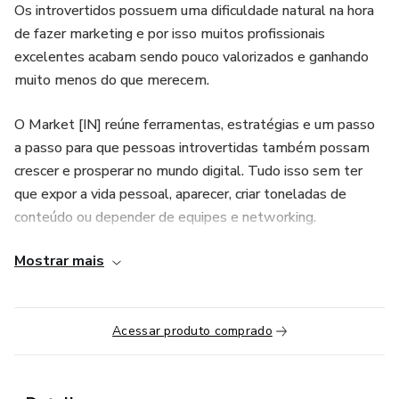
Os introvertidos possuem uma dificuldade natural na hora
de fazer marketing e por isso muitos profissionais
excelentes acabam sendo pouco valorizados e ganhando
muito menos do que merecem.
O Market [IN] reúne ferramentas, estratégias e um passo
a passo para que pessoas introvertidas também possam
crescer e prosperar no mundo digital. Tudo isso sem ter
que expor a vida pessoal, aparecer, criar toneladas de
conteúdo ou depender de equipes e networking.
Mostrar mais
A nossa forma introvertida de fazer marketing se apoia em
3 pilares:
1) Diferenciação sem exposição.
Acessar produto comprado
2) Atração sem apelação.