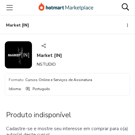
Ir
Ir
Ir
para
para
para
o
o
o
conteúdo
pagamento
rodapé
Market [IN]
principal
Market [IN]
NSTUDIO
Formato
:
Cursos Online e Serviços de Assinatura
Idioma
:
Português
Produto indisponível
Cadastre-se e mostre seu interesse em comprar para o(a)
autor(a) deste curso!