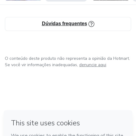
Dúvidas frequentes
O conteúdo deste produto não representa a opinião da Hotmart.
Se você vir informações inadequadas,
denuncie aqui
em Amsterdam
em Madrid
em Bogotá
Feito com
❤
em Belo Horizonte
na Cidade do México