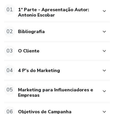
integração de sistemas de marketing.
01
1ª Parte - Apresentação Autor:
Para mais informações, dúvidas ou sugestões, entre em
Antonio Escobar
contato através do e-mail:
marketing@digitalsignmidia.com.br.
02
Bibliografia
Invista no futuro do seu negócio com as melhores práticas
de marketing digital e aprimore sua captação de leads com
03
O Cliente
tecnologia de ponta!
04
4 P's do Marketing
05
Marketing para Influenciadores e
Empresas
06
Objetivos de Campanha