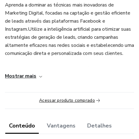
Aprenda a dominar as técnicas mais inovadoras de
Marketing Digital, focadas na captação e gestão eficiente
de leads através das plataformas Facebook e
Instagram.Utilize a inteligência artificial para otimizar suas
estratégias de geração de leads, criando campanhas
altamente eficazes nas redes sociais e estabelecendo uma
comunicação direta e personalizada com seus clientes.
Este conteúdo foi desenvolvido e será apresentado por
Mostrar mais
dois especialistas renomados:
Antonio Escobar: Diretor de Marketing na Digital Sign
Mídia, com vasta experiência em estratégias digitais e
Acessar produto comprado
campanhas publicitárias.
Rafael Funcia: Programador e Webdesigner na Habitat
Conteúdo
Vantagens
Detalhes
Digital, especializado em desenvolvimento web e