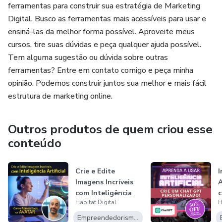
ferramentas para construir sua estratégia de Marketing
Digital. Busco as ferramentas mais acessíveis para usar e
ensiná-las da melhor forma possível. Aproveite meus
cursos, tire suas dúvidas e peça qualquer ajuda possível.
Tem alguma sugestão ou dúvida sobre outras
ferramentas? Entre em contato comigo e peça minha
opinião. Podemos construir juntos sua melhor e mais fácil
estrutura de marketing online.
Outros produtos de quem criou esse
conteúdo
Crie e Edite
I
Imagens Incríveis
A
com Inteligência
c
Habitat Digital
H
Artificial n...
G
Empreendedorismo Digital