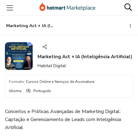
Ir
Ir
Ir
para
para
para
o
o
o
conteúdo
pagamento
rodapé
Marketing Act + IA (Inteligência Artificial)
principal
Marketing Act + IA (Inteligência Artificial)
Habitat Digital
Formato
:
Cursos Online e Serviços de Assinatura
Idioma
:
Português
Conceitos e Práticas Avançadas de Marketing Digital:
Captação e Gerenciamento de Leads com Inteligência
Artificial