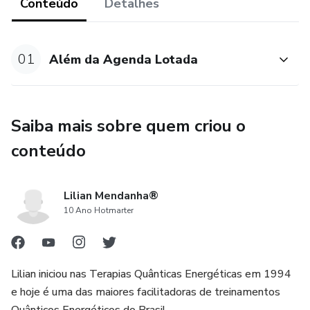
Conteúdo
Detalhes
Talvez esse seja o seu caso.
01
Além da Agenda Lotada
Neste breve texto, vou te mostrar o PASSO A PASSO
que trilhei para sair dessa situação e TER CLIENTES FIÉIS
E RECORRENTES, faturando mais de R$10.000,00 por
MÊS.
Saiba mais sobre quem criou o
conteúdo
Lilian Mendanha®
10 Ano Hotmarter
Lilian iniciou nas Terapias Quânticas Energéticas em 1994
e hoje é uma das maiores facilitadoras de treinamentos