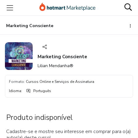
Ir
Ir
Ir
para
para
para
o
o
o
conteúdo
pagamento
rodapé
Marketing Consciente
principal
Marketing Consciente
Lilian Mendanha®
Formato
:
Cursos Online e Serviços de Assinatura
Idioma
:
Português
Produto indisponível
Cadastre-se e mostre seu interesse em comprar para o(a)
autor(a) deste curso!