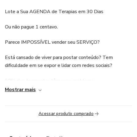
Lote a Sua AGENDA de Terapias em 30 Dias
Ou não pague 1 centavo.
Parece IMPOSSÍVEL vender seu SERVIÇO?
Está cansado de viver para postar conteúdo? Tem
dificuldade em se expor e lidar com redes sociais?
90% dos terapeutas têm esse problema.
Mostrar mais
Compram diversos cursos, formações, livros, e-books e não
estão nem perto de construir um negócio com sua
MISSÃO E PROPÓSITO DE VIDA.
Acessar produto comprado
Eles se sentem PERDIDOS e não sabem por onde
começar.