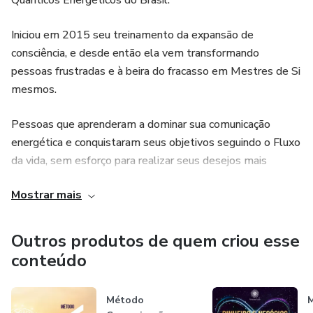
Quânticos Energéticos do Brasil.
Iniciou em 2015 seu treinamento da expansão de
consciência, e desde então ela vem transformando
pessoas frustradas e à beira do fracasso em Mestres de Si
mesmos.
Pessoas que aprenderam a dominar sua comunicação
energética e conquistaram seus objetivos seguindo o Fluxo
da vida, sem esforço para realizar seus desejos mais
profundos.
Mostrar mais
CEO do Portal Viver em Fluxo, criadora do método
Comunicação Energética, palestrante, escritora e mentora
Outros produtos de quem criou esse
de Coachs e Terapeutas.
conteúdo
Método
M