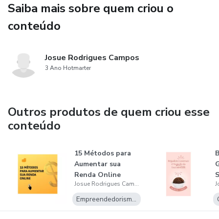
Saiba mais sobre quem criou o
conteúdo
Josue Rodrigues Campos
3 Ano Hotmarter
Outros produtos de quem criou esse
conteúdo
15 Métodos para
B
Aumentar sua
Renda Online
S
Josue Rodrigues Campos
L
Empreendedorismo Digital