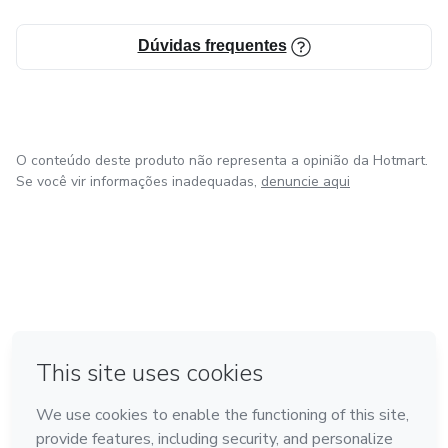
Dúvidas frequentes
O conteúdo deste produto não representa a opinião da Hotmart.
Se você vir informações inadequadas,
denuncie aqui
em Amsterdam
em Madrid
em Bogotá
Feito com
❤
em Belo Horizonte
na Cidade do México