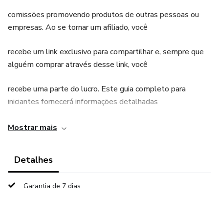
comissões promovendo produtos de outras pessoas ou
empresas. Ao se tornar um afiliado, você
recebe um link exclusivo para compartilhar e, sempre que
alguém comprar através desse link, você
recebe uma parte do lucro. Este guia completo para
iniciantes fornecerá informações detalhadas
sobre como funciona o marketing de afiliados, escolher os
Mostrar mais
melhores programas, estratégias eficazes
Detalhes
de marketing, ferramentas úteis, maximizar ganhos e evitar
armadilhas comuns
Garantia de 7 dias