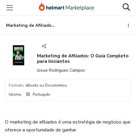
Ir
Ir
Ir
para
para
para
o
o
o
conteúdo
pagamento
rodapé
Marketing de Afiliados: O Guia Completo para Iniciantes
principal
Marketing de Afiliados: O Guia Completo
para Iniciantes
Josue Rodrigues Campos
Formato
:
eBooks ou Documentos
Idioma
:
Português
O marketing de afiliados é uma estratégia de negócios que
oferece a oportunidade de ganhar