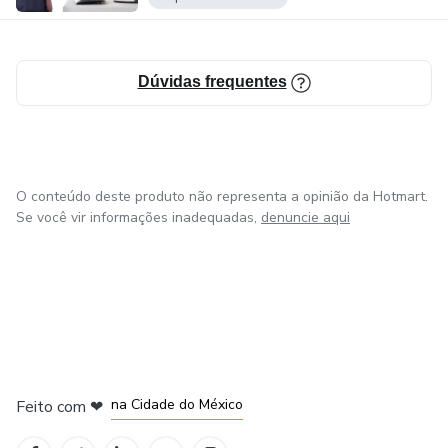
Dúvidas frequentes
O conteúdo deste produto não representa a opinião da Hotmart.
Se você vir informações inadequadas,
denuncie aqui
em Bogotá
em Amsterdam
em Madrid
na Cidade do México
Feito com
❤
em Belo Horizonte