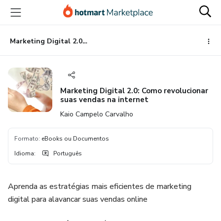
Ir
Ir
Ir
para
para
para
o
o
o
conteúdo
pagamento
rodapé
Marketing Digital 2.0: Como revolucionar suas vendas na internet
principal
Marketing Digital 2.0: Como revolucionar
suas vendas na internet
Kaio Campelo Carvalho
Formato
:
eBooks ou Documentos
Idioma
:
Português
Aprenda as estratégias mais eficientes de marketing
digital para alavancar suas vendas online