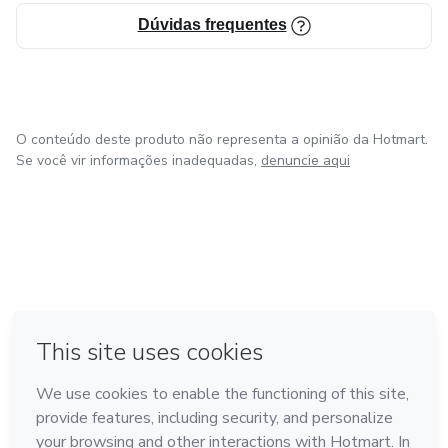
sem arrependimentos pro seu bolso para vc não sair
prejudicado).
Dúvidas frequentes
O conteúdo deste produto não representa a opinião da Hotmart.
Se você vir informações inadequadas,
denuncie aqui
em Amsterdam
em Madrid
em Bogotá
Feito com
❤
em Belo Horizonte
na Cidade do México