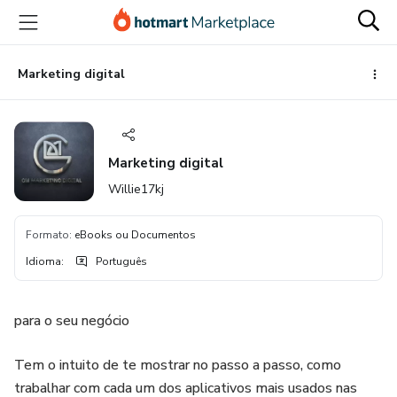
Ir
Ir
Ir
para
para
para
o
o
o
conteúdo
pagamento
rodapé
Marketing digital
principal
Marketing digital
Willie17kj
Formato
:
eBooks ou Documentos
Idioma
:
Português
para o seu negócio
Tem o intuito de te mostrar no passo a passo, como
trabalhar com cada um dos aplicativos mais usados nas