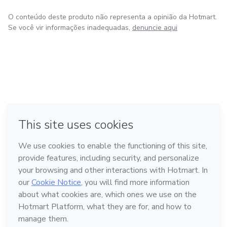
O conteúdo deste produto não representa a opinião da Hotmart.
Se você vir informações inadequadas,
denuncie aqui
em Amsterdam
em Madrid
em Bogotá
Feito com
❤
em Belo Horizonte
na Cidade do México
Conheça a Hotmart
Idioma
Português