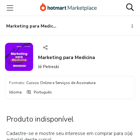
Ir
Ir
Ir
para
para
para
o
o
o
conteúdo
pagamento
rodapé
Marketing para Medicina
principal
Marketing para Medicina
Jé Petreski
Formato
:
Cursos Online e Serviços de Assinatura
Idioma
:
Português
Produto indisponível
Cadastre-se e mostre seu interesse em comprar para o(a)
autor(a) deste curso!