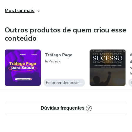
publicidade. Já trabalhei muito na área médica e hoje me
Mostrar mais
aperfeiçoo na saúde, direito, entre outros.
E aí, vamos conversar?
Outros produtos de quem criou esse
conteúdo
Tráfego Pago
A
d
Jé Petreski
s
J
Empreendedorismo Digital
Dúvidas frequentes