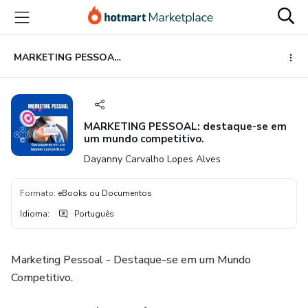
Ir
Ir
Ir
para
para
para
o
o
o
conteúdo
pagamento
rodapé
MARKETING PESSOAL: destaque-se em um mundo competitivo.
principal
MARKETING PESSOAL: destaque-se em
um mundo competitivo.
Dayanny Carvalho Lopes Alves
Formato
:
eBooks ou Documentos
Idioma
:
Português
Marketing Pessoal - Destaque-se em um Mundo
Competitivo.