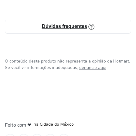
Dúvidas frequentes
O conteúdo deste produto não representa a opinião da Hotmart.
Se você vir informações inadequadas,
denuncie aqui
em Bogotá
em Amsterdam
em Madrid
na Cidade do México
Feito com
❤
em Belo Horizonte