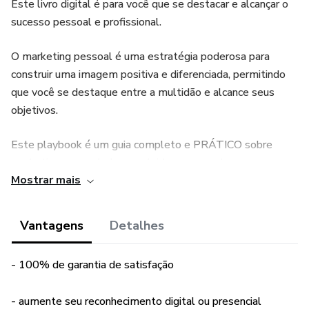
Este livro digital é para você que se destacar e alcançar o
sucesso pessoal e profissional.
O marketing pessoal é uma estratégia poderosa para
construir uma imagem positiva e diferenciada, permitindo
que você se destaque entre a multidão e alcance seus
objetivos.
Este playbook é um guia completo e PRÁTICO sobre
marketing pessoal, desenvolvido para aqueles que
Mostrar mais
desejam maximizar seu potencial e se destacar em sua
área de atuação.
Vantagens
Detalhes
Nele, exploro os fundamentos do marketing pessoal,
ofereço insights valiosos sobre como construir uma
- 100% de garantia de satisfação
imagem autêntica e eficaz, e compartilho estratégias
práticas para aumentar sua visibilidade e influência.
- aumente seu reconhecimento digital ou presencial