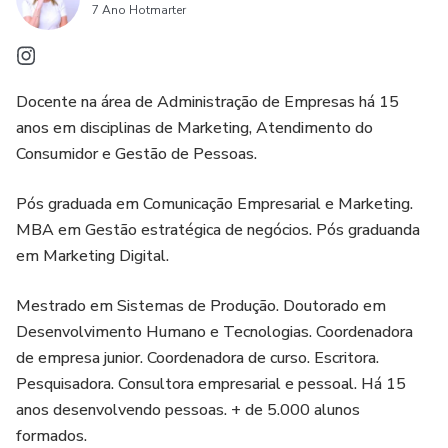
7 Ano Hotmarter
- Como ter uma presença online marcante,
- Comunicação eficaz para transmitir sua imagem
Docente na área de Administração de Empresas há 15
impactando o público,
anos em disciplinas de Marketing, Atendimento do
- Desenvolva habilidades para o marketing pessoal,
Consumidor e Gestão de Pessoas.
- Expanda seu networking e se destaque.
Pós graduada em Comunicação Empresarial e Marketing.
MBA em Gestão estratégica de negócios. Pós graduanda
Mergulhe no mundo do marketing pessoal e abra caminho
em Marketing Digital.
para o seu sucesso!
Mestrado em Sistemas de Produção. Doutorado em
Desenvolvimento Humano e Tecnologias. Coordenadora
de empresa junior. Coordenadora de curso. Escritora.
Pesquisadora. Consultora empresarial e pessoal. Há 15
anos desenvolvendo pessoas. + de 5.000 alunos
formados.