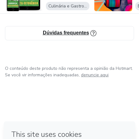
Culinária e Gastronomia
Dúvidas frequentes
O conteúdo deste produto não representa a opinião da Hotmart.
Se você vir informações inadequadas,
denuncie aqui
em Bogotá
em Amsterdam
em Madrid
na Cidade do México
Feito com
❤