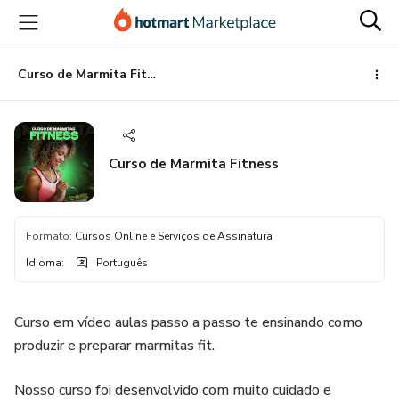
Ir
Ir
Ir
para
para
para
o
o
o
conteúdo
pagamento
rodapé
Curso de Marmita Fitness
principal
Curso de Marmita Fitness
Formato
:
Cursos Online e Serviços de Assinatura
Idioma
:
Português
Curso em vídeo aulas passo a passo te ensinando como
produzir e preparar marmitas fit.
Nosso curso foi desenvolvido com muito cuidado e