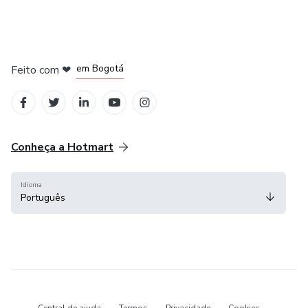
em Amsterdam
em Madrid
em Bogotá
Feito com
❤
em Belo Horizonte
na Cidade do México
Conheça a Hotmart
Idioma
Português