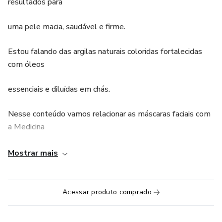
resultados para
uma pele macia, saudável e firme.
Estou falando das argilas naturais coloridas fortalecidas
com óleos
essenciais e diluídas em chás.
Nesse conteúdo vamos relacionar as máscaras faciais com
a Medicina
Tradicional Chinesa conforme a cor, tipo e textura da pele.
Mostrar mais
A relação da pele com o sistema Zang Fu, órgãos e
vísceras, fará uma
Acessar produto comprado
ponte para a explicação da invasão dos fatores