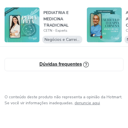
resultados imediatos irão gerar muita satisfação.
PEDIATRIA E
O tratamento pode ser por auto aplicação e/ou
MEDICINA
TRADICINAL
implementação de outra
CETN - Experts
C
CHINESA
Negócios e Carreira
técnica realizando paralelamente a avaliação e análise para
escolha do
método e material a ser usado.
Dúvidas frequentes
Te convido a conhecer e experimentar o uso das máscaras
faciais com
O conteúdo deste produto não representa a opinião da Hotmart.
óleos essenciais e chás terapêuticos.
Se você vir informações inadequadas,
denuncie aqui