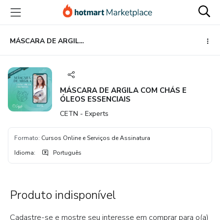
Ir
Ir
Ir
para
para
para
o
o
o
conteúdo
pagamento
rodapé
MÁSCARA DE ARGILA COM CHÁS E ÓLEOS ESSENCIAIS
principal
MÁSCARA DE ARGILA COM CHÁS E
ÓLEOS ESSENCIAIS
CETN - Experts
Formato
:
Cursos Online e Serviços de Assinatura
Idioma
:
Português
Produto indisponível
Cadastre-se e mostre seu interesse em comprar para o(a)