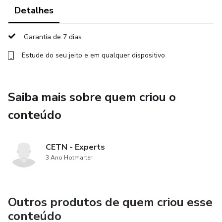
patogênicos e seus efeitos
Detalhes
sobre a pele.
Garantia de 7 dias
A simplicidade da técnica acompanhada com a diversidade
Estude do seu jeito e em qualquer dispositivo
de ferramentas
naturais a serem usadas nos procedimentos fala muito
Saiba mais sobre quem criou o
sobre o resultado
conteúdo
momentâneo e rápido.
CETN - Experts
Em tempos de tantas sofisticações nos tratamentos de
3 Ano Hotmarter
pele, ficará
evidente que com as máscaras de argila e seus
Outros produtos de quem criou esse
componentes, os
conteúdo