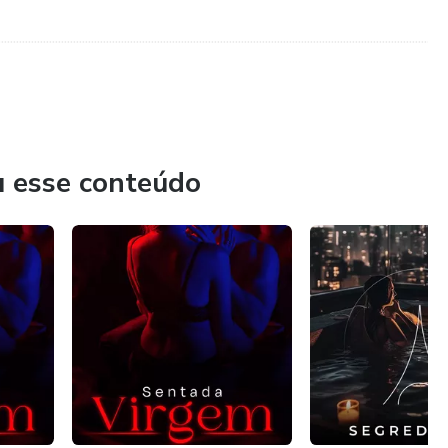
......................................................................................................................................................
u esse conteúdo