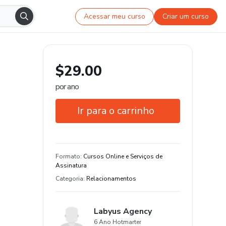
Acessar meu curso
Criar um curso
$29.00
por ano
Ir para o carrinho
Garantia de 7 dias
Formato
:
Cursos Online e Serviços de
Assinatura
Categoria
:
Relacionamentos
Labyus Agency
6 Ano Hotmarter