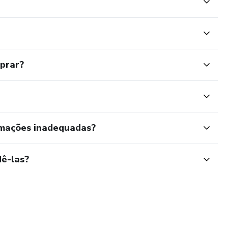
mprar?
rmações inadequadas?
ê-las?