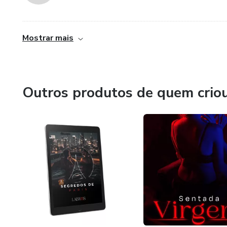
......................................................................................................................................
Mostrar mais
Outros produtos de quem crio