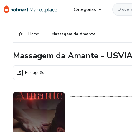
Ir
Ir
Ir
Categorias
para
para
para
o
o
o
conteúdo
pagamento
rodapé
Home
Massagem da Amante - USVIAR
principal
Massagem da Amante - USVI
Português
......................................................................