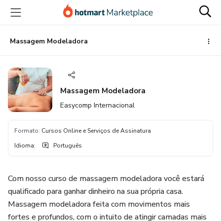
Ir
Ir
Ir
para
para
para
o
o
o
conteúdo
pagamento
rodapé
Massagem Modeladora
principal
Massagem Modeladora
Easycomp Internacional
Formato
:
Cursos Online e Serviços de Assinatura
Idioma
:
Português
Com nosso curso de massagem modeladora você estará
qualificado para ganhar dinheiro na sua própria casa.
Massagem modeladora feita com movimentos mais
fortes e profundos, com o intuito de atingir camadas mais