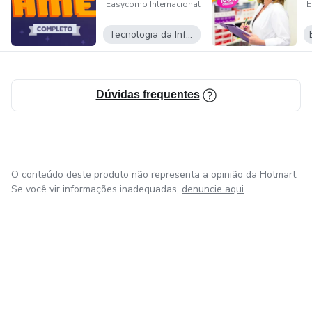
Easycomp Internacional
E
Tecnologia da Informação
Dúvidas frequentes
O conteúdo deste produto não representa a opinião da Hotmart.
Se você vir informações inadequadas,
denuncie aqui
em Bogotá
em Amsterdam
em Madrid