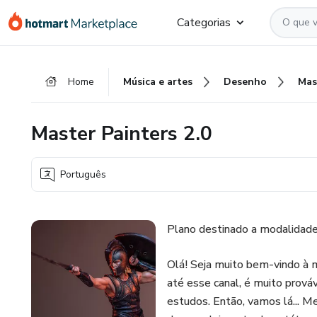
Ir
Ir
Ir
Categorias
para
para
para
o
o
o
conteúdo
pagamento
rodapé
Home
Música e artes
Desenho
Mas
principal
Master Painters 2.0
Português
Plano destinado a modalidade 
Olá! Seja muito bem-vindo à m
até esse canal, é muito prov
estudos. Então, vamos lá... M