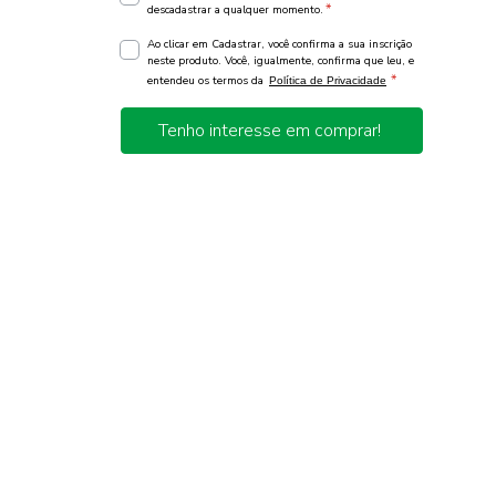
*
descadastrar a qualquer momento.
Ao clicar em Cadastrar, você confirma a sua inscrição
neste produto. Você, igualmente, confirma que leu, e
*
entendeu os termos da
Política de Privacidade
Tenho interesse em comprar!