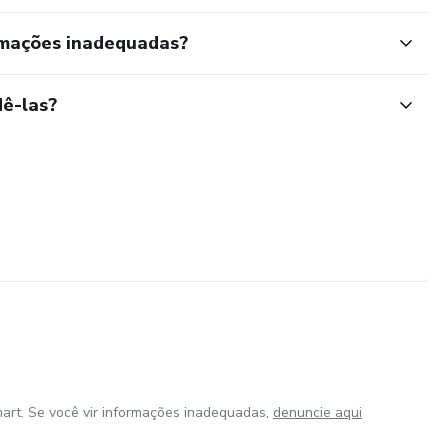
rmações inadequadas?
ê-las?
art. Se você vir informações inadequadas,
denuncie aqui