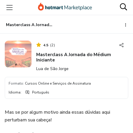
Ir
Ir
Ir
para
para
para
o
o
o
conteúdo
pagamento
rodapé
Masterclass A Jornada do Médium Iniciante
principal
4.5
(
2
)
Masterclass A Jornada do Médium
Iniciante
Lua de São Jorge
Formato
:
Cursos Online e Serviços de Assinatura
Idioma
:
Português
Mas se por algum motivo ainda essas dúvidas aqui
perturbam sua cabeça!