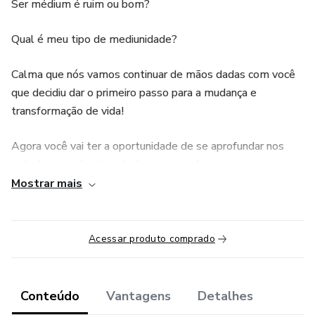
Ser médium é ruim ou bom?
Qual é meu tipo de mediunidade?
Calma que nós vamos continuar de mãos dadas com você
que decidiu dar o primeiro passo para a mudança e
transformação de vida!
Agora você vai ter a oportunidade de se aprofundar nos
estudos e conhecimento isso mesmo!
Mostrar mais
Criamos para você uma jornada de conhecimento com um
conteúdo mais profundo sobre sua mediunidade e sobre a
umbanda!
Acessar produto comprado
olha só oq você vai aprender….
Conteúdo
Vantagens
Detalhes
Garanta agora e continue sua evolução…….