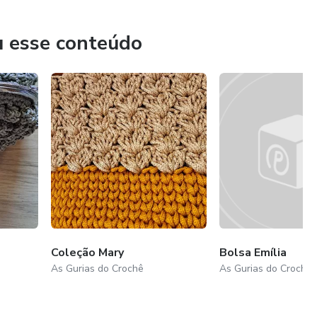
r a hora que quiser e tiver condições financeiras para isso.
u esse conteúdo
Coleção Mary
Bolsa Emília
As Gurias do Crochê
As Gurias do Crochê