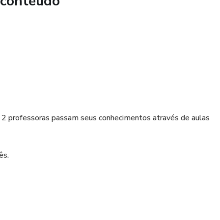
 conteúdo
cê terá a chance de entrar no meu curso completo
 mergulhar ainda mais nesse universo.
o crochê em peças que encantam os olhos!
2 professoras passam seus conhecimentos através de aulas
ês.
avançado.