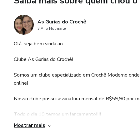
Saiba mais sobre quem criou o
Depois dessa Masterclass, vo
Crochetando o Ponto Jasmim e
As Gurias do Crochê
💖 Transforme sua paixão pel
3 Ano Hotmarter
Olá, seja bem vinda ao
Clube As Gurias do Crochê!
Somos um clube especializado em Crochê Moderno onde 
online!
Nosso clube possui assinatura mensal de R$59,90 por m
Todo o dia 10 temos um lançamento!!!!
Mostrar mais
Nele temos aulas para alunas iniciantes, intermediário e 