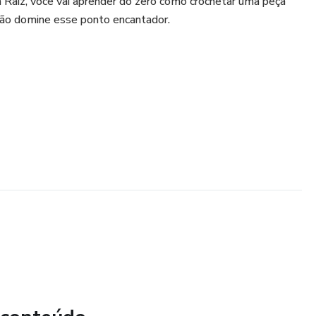
Raiz, você vai aprender do zero como crochetar uma peça
ão domine esse ponto encantador.
s no ponto Jasmim
 estruturada e profissional
iferença na peça final
cê assistir e repetir quantas vezes quiser dentro do período
suficiente para praticar, revisar e dominar o ponto.
nidade única!