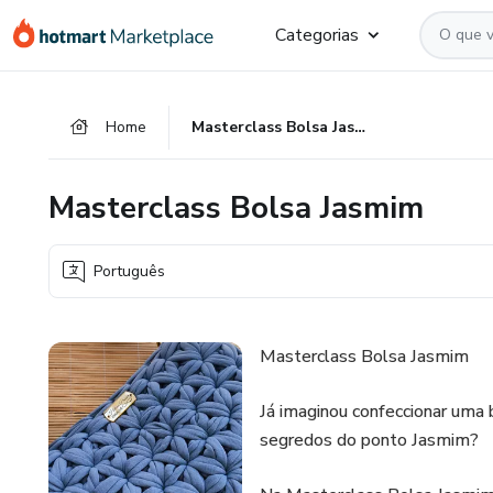
Ir
Ir
Ir
Categorias
para
para
para
o
o
o
conteúdo
pagamento
rodapé
Home
Masterclass Bolsa Jasmim
principal
Masterclass Bolsa Jasmim
Português
Masterclass Bolsa Jasmim
Já imaginou confeccionar uma 
segredos do ponto Jasmim?