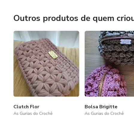
Prezamos sempre pela liberdade de você poder sair e entra
Outros produtos de quem crio
Ficamos sempre a disposição para qualquer outra dúvida!
Com carinhos
Prof's Helena e Júlia.
🤍💛
Clutch Flor
Bolsa Brigitte
As Gurias do Crochê
As Gurias do Crochê