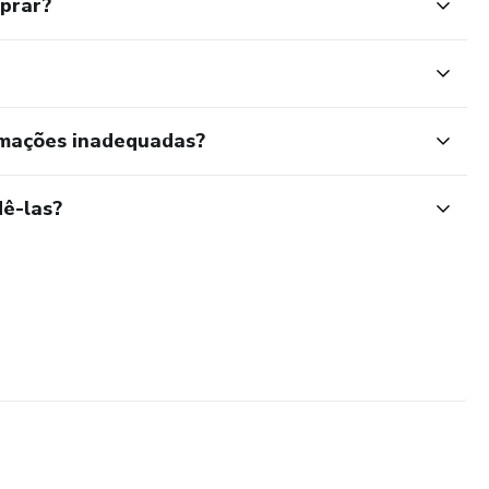
mprar?
rmações inadequadas?
ê-las?