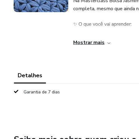
Na Masterclass Bolsa Jasmim 
completa, mesmo que ainda n
✨ O que você vai aprender:
Como dar os primeiros passo
Mostrar mais
Técnicas para deixar sua bolsa
Acabamentos que fazem toda d
Detalhes
🎥 Aula online gravada para vo
Garantia de 7 dias
de acesso.
⚡ Acesso por 6 meses – tempo 
🚨 Atenção: Essa é uma oportu