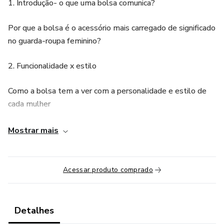
1. Introdução- o que uma bolsa comunica?
Por que a bolsa é o acessório mais carregado de significado
no guarda-roupa feminino?
2. Funcionalidade x estilo
Como a bolsa tem a ver com a personalidade e estilo de
cada mulher
3. História resumida das bolsas
Mostrar mais
Século XIX: bolsas de mão, influência da era vitoriana.
Acessar produto comprado
Início do século XX: bolsas se adaptam à vida urbana (ex:
criação da Chanel 2.55 com alça para deixar as mãos livres).
Detalhes
Pós-guerra: bolsas ganham mais destaque como ícone de