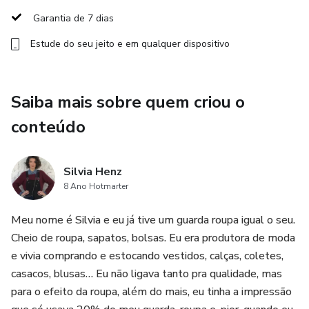
status.
Garantia de 7 dias
Anos 80–90: surgimento do culto às “it bags”.
Estude do seu jeito e em qualquer dispositivo
Atualidade: bolsas genderless e o valor simbólico acima da
funcionalidade.
Saiba mais sobre quem criou o
conteúdo
4. Ícones e suas musas
Por que tantas bolsas com nome de mulher? Reflexo do
Silvia Henz
poder simbólico. Vamos falar dos grandes ícones e suas
8 Ano Hotmarter
histórias, divididos por duplas “bolsa + mulher”.
Meu nome é Silvia e eu já tive um guarda roupa igual o seu.
5. Bolsas atemporais e funcionais para considerar
Cheio de roupa, sapatos, bolsas. Eu era produtora de moda
e vivia comprando e estocando vestidos, calças, coletes,
Bolsas a prova do tempo e modelos que unem estilo e
casacos, blusas… Eu não ligava tanto pra qualidade, mas
praticidade
para o efeito da roupa, além do mais, eu tinha a impressão