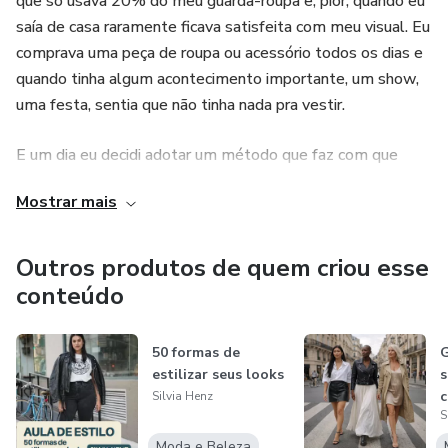
que só usava 20% do meu guarda-roupa e, pior, quando eu
6. Fechamento: Bolsa como espelho cultural
saía de casa raramente ficava satisfeita com meu visual. Eu
comprava uma peça de roupa ou acessório todos os dias e
Símbolo de poder, identidade, liberdade e até resistência.
quando tinha algum acontecimento importante, um show,
uma festa, sentia que não tinha nada pra vestir.
E um dia eu decidi adotar um método que faz com que
todas as roupas do meu guarda-roupa conversem entre si.
Mostrar mais
Eu pré-escolho o que vou usar na estação. Antes
demorava mais de uma hora para me arrumar, hoje em 15
minutos minha roupa está escolhida e funciona! Eu saio de
Outros produtos de quem criou esse
casa, não importa pra onde, sentindo que fiz a melhor
conteúdo
escolha, me sinto bem vestida em todas as ocasiões,
tenho um estilo coeso e minhas roupas combinam fazendo
50 formas de
G
muitos looks, mesmo que eu tenha muito menos peças.
estilizar seus looks
s
c
Silvia Henz
Eu já fui uma pessoa muito consumista e superei. O
S
c
consumismo só me levava a frustração. Não sou mais uma
Moda e Beleza