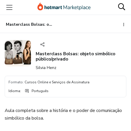
Ir
Ir
Ir
para
para
para
o
o
o
conteúdo
pagamento
rodapé
Masterclass Bolsas: objeto simbólico público/privado
principal
Masterclass Bolsas: objeto simbólico
público/privado
Silvia Henz
Formato
:
Cursos Online e Serviços de Assinatura
Idioma
:
Português
Aula completa sobre a história e o poder de comunicação
simbólico da bolsa.