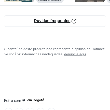
vitima da moda e nem uma pessoa que se sente mal
vestida, inferior. Hoje eu quero que todo mundo sinta essa
liberdade, essa leveza. Quer seguir o meu caminho? Vem
Dúvidas frequentes
comigo que eu te mostro!
O conteúdo deste produto não representa a opinião da Hotmart.
Se você vir informações inadequadas,
denuncie aqui
em Amsterdam
em Madrid
em Bogotá
Feito com
❤
em Belo Horizonte
na Cidade do México