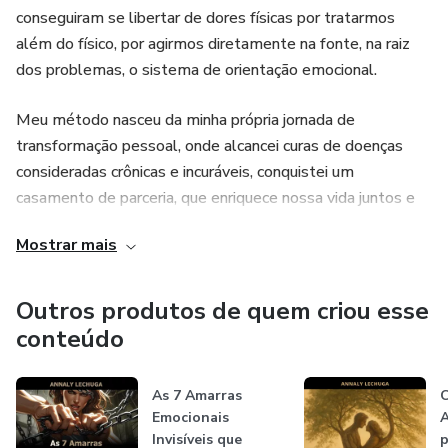
conseguiram se libertar de dores físicas por tratarmos
além do físico, por agirmos diretamente na fonte, na raiz
dos problemas, o sistema de orientação emocional.
Meu método nasceu da minha própria jornada de
transformação pessoal, onde alcancei curas de doenças
consideradas crônicas e incuráveis, conquistei um
casamento de parceria, que enriquece nossa vida juntos e
nos proporcionou viver experiências incríveis na Austrália.
Mostrar mais
Minha missão é te mostrar o caminho certo para seguir em
direção a saúde física, emocional, relacional e vibracional
Outros produtos de quem criou esse
que você merece.
conteúdo
Juntas, vamos trabalhar os pilares que vão te preparar para
As 7 Amarras
criar a realidade que você realmente deseja viver.
Emocionais
Invisíveis que
p