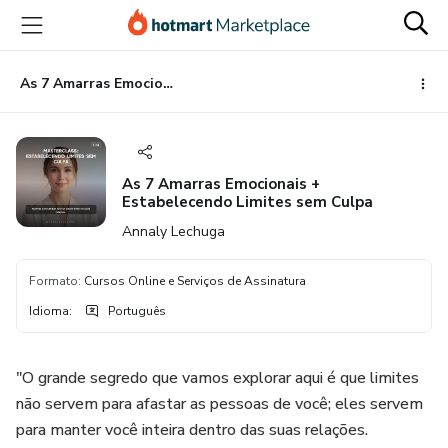
Ir
Ir
Ir
para
para
para
o
o
o
conteúdo
pagamento
rodapé
As 7 Amarras Emocionais + Estabelecendo Limites sem Culpa
principal
As 7 Amarras Emocionais +
Estabelecendo Limites sem Culpa
Annaly Lechuga
Formato
:
Cursos Online e Serviços de Assinatura
Idioma
:
Português
"O grande segredo que vamos explorar aqui é que limites
não servem para afastar as pessoas de você; eles servem
para manter você inteira dentro das suas relações.