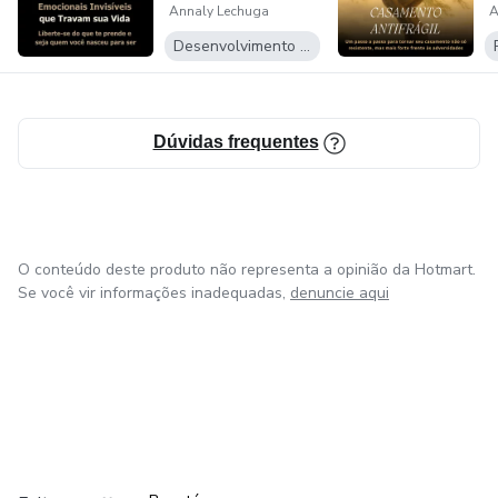
Estou aqui para guiar e apoiar você nessa jornada, e mal
Annaly Lechuga
A
travam a sua vida
t
posso esperar para ver as mudanças maravilhosas que
Desenvolvimento Pessoal
estão por vir.
Dúvidas frequentes
O conteúdo deste produto não representa a opinião da Hotmart.
Se você vir informações inadequadas,
denuncie aqui
em Amsterdam
em Madrid