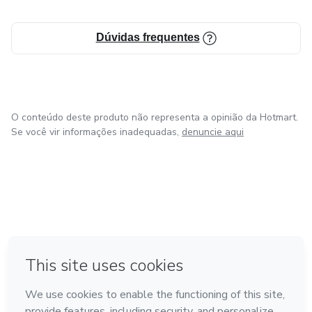
Dúvidas frequentes
O conteúdo deste produto não representa a opinião da Hotmart.
Se você vir informações inadequadas,
denuncie aqui
em Amsterdam
em Madrid
em Bogotá
Feito com
❤
em Belo Horizonte
na Cidade do México