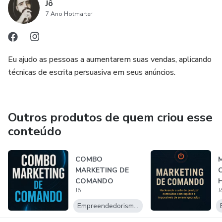
Jô
7 Ano Hotmarter
Eu ajudo as pessoas a aumentarem suas vendas, aplicando
técnicas de escrita persuasiva em seus anúncios.
Outros produtos de quem criou esse
conteúdo
COMBO
MARKETING DE
COMANDO
H
Jô
J
d
c
Empreendedorismo Digital