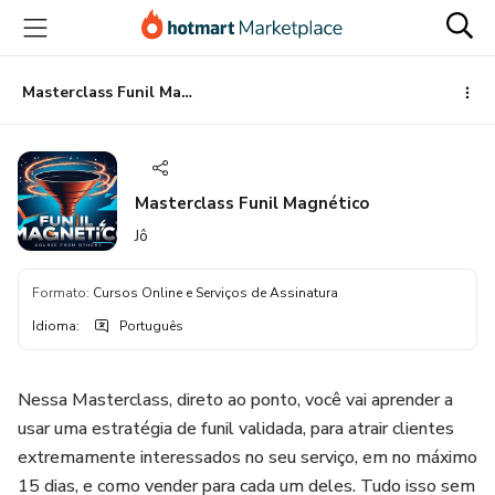
Ir
Ir
Ir
para
para
para
o
o
o
conteúdo
pagamento
rodapé
Masterclass Funil Magnético
principal
Masterclass Funil Magnético
Jô
Formato
:
Cursos Online e Serviços de Assinatura
Idioma
:
Português
Nessa Masterclass, direto ao ponto, você vai aprender a
usar uma estratégia de funil validada, para atrair clientes
extremamente interessados no seu serviço, em no máximo
15 dias, e como vender para cada um deles. Tudo isso sem