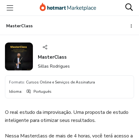
Ir
Ir
Ir
para
para
para
o
o
o
conteúdo
pagamento
rodapé
MasterClass
principal
MasterClass
Sillas Rodrigues
Formato
:
Cursos Online e Serviços de Assinatura
Idioma
:
Português
O real estudo da improvisação. Uma proposta de estudo
inteligente para otimizar seus resultados.
Nessa Masterclass de mais de 4 horas, você terá acesso a