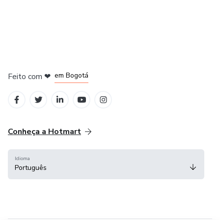
em Amsterdam
em Madrid
em Bogotá
Feito com
❤
em Belo Horizonte
na Cidade do México
Conheça a Hotmart
Idioma
Português