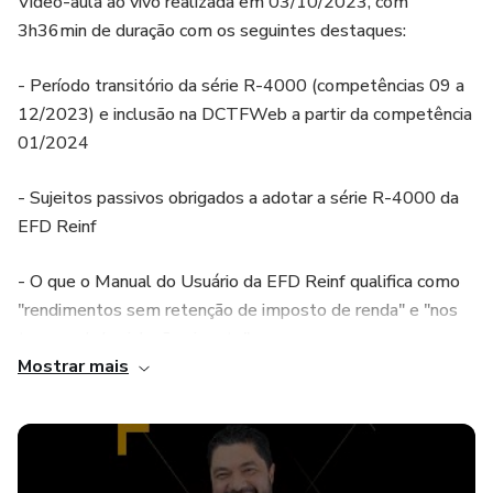
Vídeo-aula ao vivo realizada em 03/10/2023, com
3h36min de duração com os seguintes destaques:
- Período transitório da série R-4000 (competências 09 a
12/2023) e inclusão na DCTFWeb a partir da competência
01/2024
- Sujeitos passivos obrigados a adotar a série R-4000 da
EFD Reinf
- O que o Manual do Usuário da EFD Reinf qualifica como
"rendimentos sem retenção de imposto de renda" e "nos
termos da legislação vigente"
Mostrar mais
- Cuidados com as "armadilhas": naturezas de rendimento
duplicados na EFD-Reinf mas que usualmente são
informados no eSocial