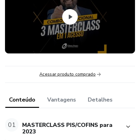
- A polêmica obrigação acessória pelo contratante de
informar no registro R-4020 as comissões de cartões de
crédito e outros casos de autoretenção
- Caracterização do momento em que o rendimento de
lucros isentos deve ser informado
- Tabela personalizada dos principais códigos de Natureza
de Rendimentos
Acessar produto comprado
- Demonstração prática no e-Cac de preenchimento dos
eventos R-4010 e R-4020
Conteúdo
Vantagens
Detalhes
01
MASTERCLASS PIS/COFINS para
2023