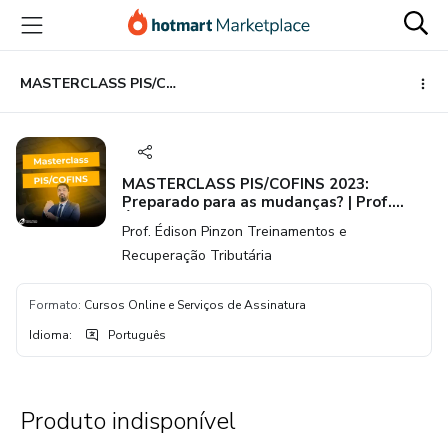
Ir
Ir
Ir
para
para
para
o
o
o
conteúdo
pagamento
rodapé
MASTERCLASS PIS/COFINS 2023: Preparado para as mudanças? | Prof. Édison Pinzon
principal
MASTERCLASS PIS/COFINS 2023:
Preparado para as mudanças? | Prof.
Édison Pinzon
Prof. Édison Pinzon Treinamentos e
Recuperação Tributária
Formato
:
Cursos Online e Serviços de Assinatura
Idioma
:
Português
Produto indisponível