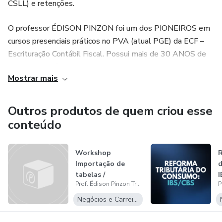
CSLL) e retenções.
O professor ÉDISON PINZON foi um dos PIONEIROS em
cursos presenciais práticos no PVA (atual PGE) da ECF –
Escrituração Contábil Fiscal. Possui mais de 30 ANOS de
bagagem profissional, extrema facilidade para conduzir e
Mostrar mais
transmitir os conteúdos, com exemplos práticos. Desde
2012 realizando cursos, mais de 5.000 horas em turmas
presenciais, incluindo palestras e roteiros a convite dos
Outros produtos de quem criou esse
CRCPR, CRCRS e CRCMT, e de 2.500 infoprodutos
conteúdo
comercializados, destacando-se os cursos Combo
ECD/ECF, PER/DCOMP e PER/DCOMP Web na Prática,
Workshop
R
Jornada do Lucro Real e Analista Contábil na Prática.
Importação de
tabelas /
I
Na modalidade de cursos in company e trabalhos de
Prof. Édison Pinzon Treinamentos e Recuperação Tributária
processamento da
R
consultoria, revisão e validação de arquivos digitais,
EFD Contri...
Negócios e Carreira
destacam-se os seguintes clientes atendidos: Votorantim,
Construtora Triunfo, TV Massa (SBT Paraná), Marelli