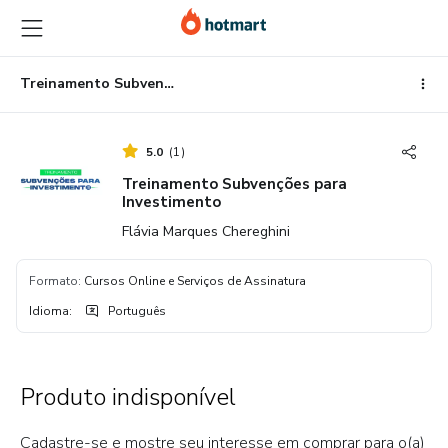
Ir
Ir
Ir
para
para
para
o
o
o
conteúdo
pagamento
rodapé
Treinamento Subvenções para Investimento
principal
5.0
(
1
)
Treinamento Subvenções para
Investimento
Flávia Marques Chereghini
Formato
:
Cursos Online e Serviços de Assinatura
Idioma
:
Português
Produto indisponível
Cadastre-se e mostre seu interesse em comprar para o(a)