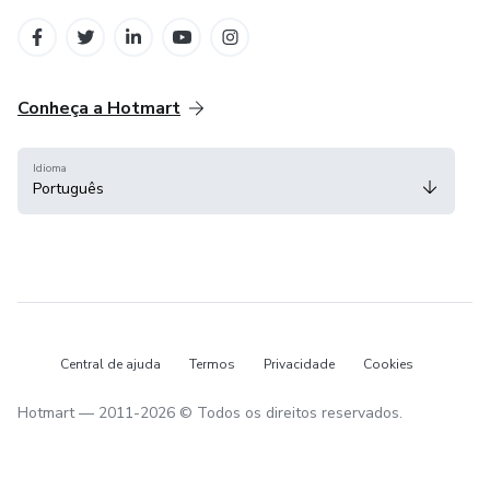
em Belo Horizonte
na Cidade do México
Conheça a Hotmart
Idioma
Português
Central de ajuda
Termos
Privacidade
Cookies
Hotmart — 2011-2026 © Todos os direitos reservados.