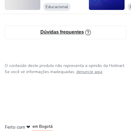
Educacional
Dúvidas frequentes
O conteúdo deste produto não representa a opinião da Hotmart.
Se você vir informações inadequadas,
denuncie aqui
em Amsterdam
em Madrid
em Bogotá
Feito com
❤