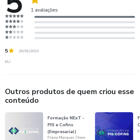
5
1 avaliações
5
25/01/2023
ELI
Outros produtos de quem criou esse
conteúdo
Formação NExT -
F
PIS e Cofins
C
(Empresarial)
Flávia Marques Chereghini