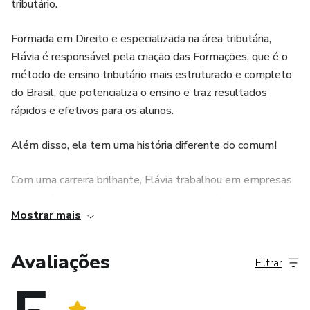
tributário.
Formada em Direito e especializada na área tributária,
Flávia é responsável pela criação das Formações, que é o
método de ensino tributário mais estruturado e completo
do Brasil, que potencializa o ensino e traz resultados
rápidos e efetivos para os alunos.
Além disso, ela tem uma história diferente do comum!
Com uma carreira brilhante, Flávia trabalhou em empresas
renomadas e construiu seu nome prestando serviços com
Mostrar mais
excelência.
Profissional com mais de 10 anos de experiência e
Avaliações
Filtrar
totalmente apta ao ensino.