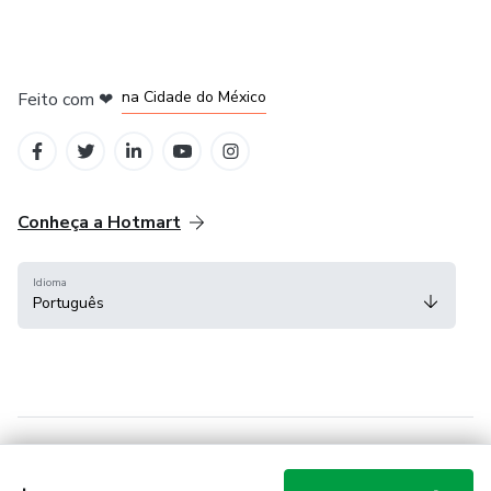
em Bogotá
em Amsterdam
em Madrid
na Cidade do México
Feito com
❤
em Belo Horizonte
Conheça a Hotmart
Idioma
Português
Central de ajuda
Termos
Privacidade
Cookies