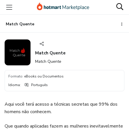
Ir
Ir
Ir
para
para
para
o
o
o
conteúdo
pagamento
rodapé
Match Quente
principal
Match Quente
Match Quente
Formato
:
eBooks ou Documentos
Idioma
:
Português
Aqui você terá acesso a técnicas secretas que 99% dos
homens não conhecem.
Que quando aplicadas fazem as mulheres inevitavelmente